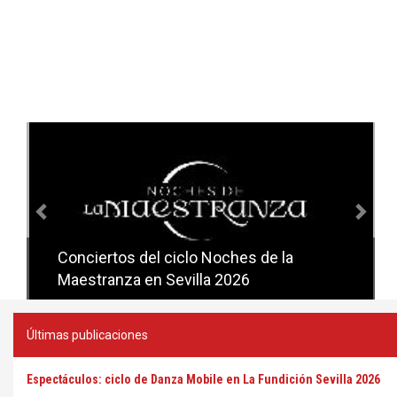
Anterior
Sig
Conciertos del ciclo Noches de la
Conciertos del ciclo Candlelight en
Maestranza en Sevilla 2026
Sevilla
Últimas publicaciones
Espectáculos: ciclo de Danza Mobile en La Fundición Sevilla 2026