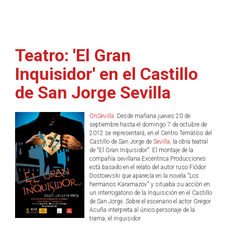
Teatro: 'El Gran
Inquisidor' en el Castillo
de San Jorge Sevilla
OnSevilla
. Desde mañana jueves 20 de
septiembre hasta el domingo 7 de octubre de
2012 se representará, en el Centro Temático del
Castillo de San Jorge de
Sevilla
, la obra teatral
de "El Gran Inquisidor". El montaje de la
compañía sevillana Excéntrica Producciones
está basado en el relato del autor ruso Fiódor
Dostoievski que aparecía en la novela "Los
hermanos Karamazov" y situaba su acción en
un interrogatorio de la Inquisición en el Castillo
de San Jorge. Sobre el escenario el actor Gregor
Acuña interpreta al único personaje de la
trama, el inquisidor.