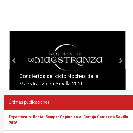
Anterior
Sig
Conciertos del ciclo Noches de la
Conciertos del ciclo Candlelight en
Maestranza en Sevilla 2026
Sevilla
Últimas publicaciones
Espectáculo: Daniel Samper Ospina en el Cartuja Center de Sevilla
2026