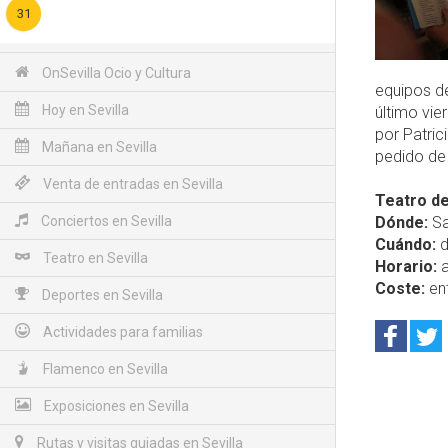
31
OnSevilla Ocio y Cultura
equipos de
Hoy en Sevilla
último vie
por Patrici
Mañana en Sevilla
pedido de 
Venta de entradas en Sevilla
Teatro de
Conciertos en Sevilla
Dónde:
Sa
Cuándo:
d
Teatro en Sevilla
Horario:
a
Coste:
ent
Deportes en Sevilla
Actividades para familias
Flamenco en Sevilla
Exposiciones en Sevilla
Rutas y visitas guiadas en Sevilla