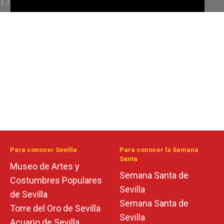
[...]
Para conocer Sevilla
Para conocer la Semana
Santa
Museo de Artes y
Semana Santa de
Costumbres Populares
Sevilla
de Sevilla
Semana Santa de
Torre del Oro de Sevilla
Sevilla
Acuario de Sevilla