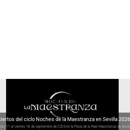
r
iertos del ciclo Noches de la Maestranza en Sevilla 202
rnes 11 al viernes 18 de septiembre de 2026 en la Plaza de la Real Maestranza de Sevill