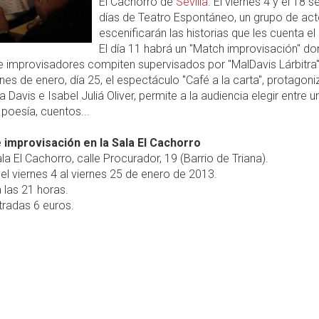
El Cachorro de
Sevilla
. El viernes 4 y el 18 s
días de Teatro Espontáneo, un grupo de ac
escenificarán las historias que les cuenta el 
El día 11 habrá un "Match improvisación" d
 improvisadores compiten supervisados por "MalDavis Lárbitra".
rnes de enero, día 25, el espectáculo "Café a la carta", protagon
a Davis e Isabel Juliá Oliver, permite a la audiencia elegir entre u
poesía, cuentos...
 improvisación en la Sala El Cachorro
la El Cachorro, calle Procurador, 19 (Barrio de Triana).
el viernes 4 al viernes 25 de enero de 2013.
 las 21 horas.
radas 6 euros.