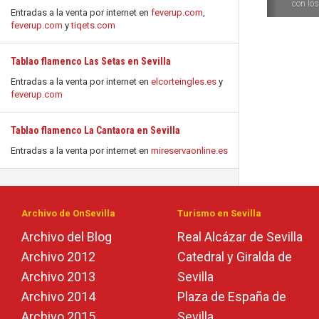
con los 
Entradas a la venta por internet en
feverup.com
,
feverup.com
y
tiqets.com
Tablao flamenco Las Setas en Sevilla
Entradas a la venta por internet en
elcorteingles.es
y
feverup.com
Tablao flamenco La Cantaora en Sevilla
Entradas a la venta por internet en
mireservaonline.es
Archivo de OnSevilla
Turismo en Sevilla
Archivo del Blog
Real Alcázar de Sevilla
Archivo 2012
Catedral y Giralda de
Archivo 2013
Sevilla
Archivo 2014
Plaza de España de
Archivo 2015
Sevilla