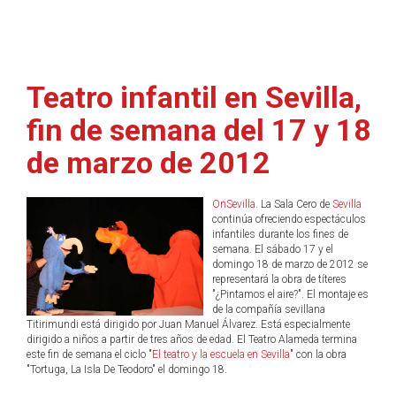
Teatro infantil en Sevilla,
fin de semana del 17 y 18
de marzo de 2012
OnSevilla
. La Sala Cero de
Sevilla
continúa ofreciendo espectáculos
infantiles durante los fines de
semana. El sábado 17 y el
domingo 18 de marzo de 2012 se
representará la obra de títeres
"¿Pintamos el aire?". El montaje es
de la compañía sevillana
Titirimundi está dirigido por Juan Manuel Álvarez. Está especialmente
dirigido a niños a partir de tres años de edad. El Teatro Alameda termina
este fin de semana el ciclo "
El teatro y la escuela en Sevilla
" con la obra
"Tortuga, La Isla De Teodoro" el domingo 18.