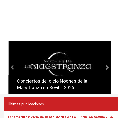
Anterior
Sig
Conciertos del ciclo Noches de la
Conciertos del ciclo Candlelight en
Maestranza en Sevilla 2026
Sevilla
Últimas publicaciones
Espectáculos: ciclo de Danza Mobile en La Fundición Sevilla 2026