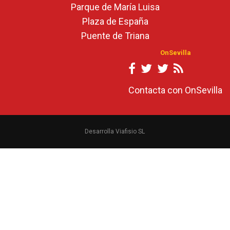
Parque de María Luisa
Plaza de España
Puente de Triana
OnSevilla
Contacta con OnSevilla
Desarrolla Viafisio SL