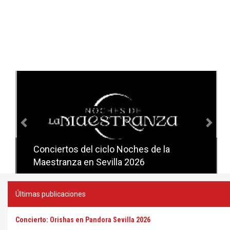
Anterior
Sig
Conciertos del ciclo Noches de la
Conciertos del ciclo Candlelight en
Maestranza en Sevilla 2026
Sevilla
Últimas publicaciones
Concierto: Orishas en Pandora Sevilla 2026