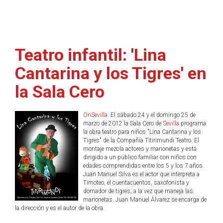
Teatro infantil: 'Lina
Cantarina y los Tigres' en
la Sala Cero
OnSevilla
. El sábado 24 y el domingo 25 de
marzo de 2012 la Sala Cero de
Sevilla
programa
la obra teatro para niños "Lina Cantarina y los
Tigres" de la Compañía Titirimundi Teatro. El
montaje mezcla actores y marionetas y está
dirigido a un público familiar con niños con
edades comprendidas entre los 5 y los 7 años.
Juan Manuel Silva es el actor que interpreta a
Timoteo, el cuentacuentos, saxofonista y
domador de tigres, a la vez que maneja las
marionetas. Juan Manuel Álvarez se encarga de
la dirección y es el autor de la obra.