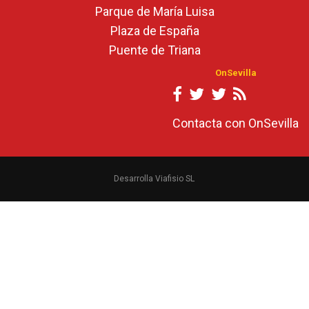
Parque de María Luisa
Plaza de España
Puente de Triana
OnSevilla
Contacta con OnSevilla
Desarrolla Viafisio SL