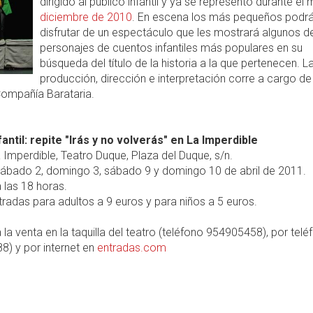
dirigido al público infantil y ya se representó durante el
diciembre de 2010
. En escena los más pequeños podr
disfrutar de un espectáculo que les mostrará algunos d
personajes de cuentos infantiles más populares en su
búsqueda del título de la historia a la que pertenecen. L
producción, dirección e interpretación corre a cargo de
Compañía Barataria.
antil: repite "Irás y no volverás" en La Imperdible
 Imperdible, Teatro Duque, Plaza del Duque, s/n.
ábado 2, domingo 3, sábado 9 y domingo 10 de abril de 2011.
 las 18 horas.
radas para adultos a 9 euros y para niños a 5 euros.
 la venta en la taquilla del teatro (teléfono 954905458), por telé
8) y por internet en
entradas.com