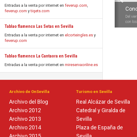
Entradas a la venta por internet en
feverup.com
,
Conc
feverup.com
y
tiqets.com
Del vie
con los 
Tablao flamenco Las Setas en Sevilla
Entradas a la venta por internet en
elcorteingles.es
y
feverup.com
Tablao flamenco La Cantaora en Sevilla
Entradas a la venta por internet en
mireservaonline.es
Archivo de OnSevilla
Turismo en Sevilla
Archivo del Blog
Real Alcázar de Sevilla
Archivo 2012
Catedral y Giralda de
Archivo 2013
Sevilla
Archivo 2014
Plaza de España de
Archivo 2015
Sevilla