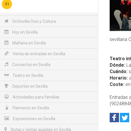
31
OnSevilla Ocio y Cultura
Hoy en Sevilla
sevillana 
Mañana en Sevilla
Venta de entradas en Sevilla
Teatro inf
Conciertos en Sevilla
Dónde:
La
Cuándo:
s
Teatro en Sevilla
Horario:
a
Coste:
ent
Deportes en Sevilla
Entradas a
Actividades para familias
(90248848
Flamenco en Sevilla
Exposiciones en Sevilla
Rutas y visitas guiadas en Sevilla