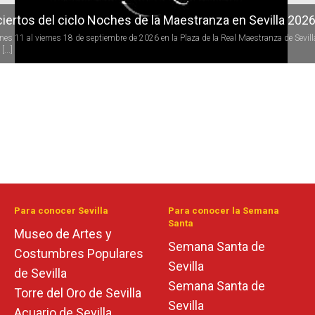
iertos del ciclo Noches de la Maestranza en Sevilla 202
rnes 11 al viernes 18 de septiembre de 2026 en la Plaza de la Real Maestranza de Sevill
[...]
Para conocer Sevilla
Para conocer la Semana
Santa
Museo de Artes y
Semana Santa de
Costumbres Populares
Sevilla
de Sevilla
Semana Santa de
Torre del Oro de Sevilla
Sevilla
Acuario de Sevilla