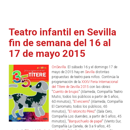
Teatro infantil en Sevilla
fin de semana del 16 al
17 de mayo 2015
OnSevilla
. El sábado 16 y el domingo 17 de
mayo de 2015 hay en
Sevilla
distintas
propuestas de teatro para niños. Continúa la
programación de la
XXXV Feria Internacional
del Títere de Sevilla 2015
con las obras:
"
Cuento de brujas
" (Alameda, Compañía Teatro
Mutis, todos los públicos a partir de 5 años,
60 minutos), "
El encierro
" (Alameda, Compañía
El Carromato, todos los públicos, 65
minutos), "
El ratoncito Pérez
" (Sala Cero,
Compañía Los duendes, a partir de 5 años, 45
minutos), "
Barquichuelo de papel
" (Viento Sur,
Compañía La Canela, de 3 a 9 años, 45