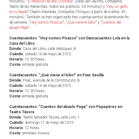
minutos), "
El retablillo de don Cristóbal
" (calle San Jacinto, Compañía
Teatro de las Maravillas, todos los públicos, 50 minutos) y "
Hay un gallo
en tu tejado
" (Teatro Alameda, Compañía Titiriguri, a partir de 6 años, 45
minutos). También se han organizado tres cuentacuentos durante este fin
de semana: "
Hoy somos Picasso
", "
¡Qué viene el lobo!
" y "
Cuentos del
abuelo Pepe
".
Cuentacuentos: "Hoy somos Picasso" con Danzacuentos Lola en la
Casa del Libro
Dónde:
Casa del Libro, calle Velázquez, 8.
Cuándo:
sábado 16 de mayo de 2015.
Horario:
12:30 horas.
Coste:
entrada gratuita.
Cuentacuentos: "¡Qué viene el lobo!" en Fnac Sevilla
Dónde:
Fnac, avenida de la Constitución, 8.
Cuándo:
sábado 16 de mayo de 2015.
Horario:
12:30 horas.
Coste:
entrada gratuita.
Cuentacuentos: "Cuentos del abuelo Pepe" con Pepepérez en
Teatro Távora
Dónde:
Teatro Salvador Távora, calle Lino, 1.
Cuándo:
domingo 17 de mayo de 2015.
Horario:
12 horas.
Coste:
entradas 4 euros.