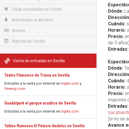
Espectácul
Otras actividades en Sevilla
Dónde:
La
Dirección
Actividades al aire libre
Cuándo:
s
Horario:
a
Breves
Precio:
en
Agenda de Sevilla
de 3 años)
Entradas:
Venta de entradas en Sevilla
Espectácu
Dónde:
Te
Dirección
Teatro Flamenco de Triana en Sevilla
Cuándo:
d
Entradas a la venta por internet en
tiqets.com
y
Horario:
a
feverup.com
Precio:
en
mayores d
Guadalpark el parque acuático de Sevilla
Entradas:
Entradas a la venta por internet en
tiqets.com
sacatuent
(si no se 
Avance e
Tablao flamenco El Palacio Andaluz en Sevilla