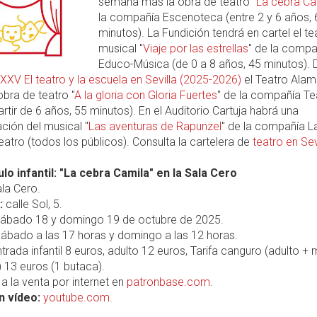
semana más la obra de teatro "
La cebra Ca
la compañía Escenoteca (entre 2 y 6 años, 
minutos). La Fundición tendrá en cartel el te
musical "
Viaje por las estrellas
" de la compa
Educo-Música (de 0 a 8 años, 45 minutos). 
XXV El teatro y la escuela en Sevilla (2025-2026)
el Teatro Ala
 obra de teatro "
A la gloria con Gloria Fuertes
" de la compañía Te
artir de 6 años, 55 minutos). En el Auditorio Cartuja habrá una
ción del musical "
Las aventuras de Rapunzel
" de la compañía L
tro (todos los públicos). Consulta la cartelera de
teatro en Sev
lo infantil: "La cebra Camila" en la Sala Cero
la Cero.
:
calle Sol, 5.
ábado 18 y domingo 19 de octubre de 2025.
ábado a las 17 horas y domingo a las 12 horas.
trada infantil 8 euros, adulto 12 euros, Tarifa canguro (adulto +
 13 euros (1 butaca).
a la venta por internet en
patronbase.com
.
n vídeo:
youtube.com
.