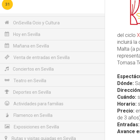
31
OnSevilla Ocio y Cultura
Hoy en Sevilla
del ciclo
X
incluirá la
Mañana en Sevilla
Malta (a p
representa
Venta de entradas en Sevilla
Tomasa Tea
Conciertos en Sevilla
Espectácu
Teatro en Sevilla
Dónde:
Sa
Dirección
Deportes en Sevilla
Cuándo:
s
Horario:
s
Actividades para familias
Precio:
en
Flamenco en Sevilla
de 3 años)
Entradas:
Exposiciones en Sevilla
Avance e
Rutas y visitas guiadas en Sevilla