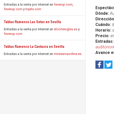
Entradas a la venta por internet en
feverup.com
,
Espectácu
feverup.com
y
tiqets.com
Dónde:
Au
Dirección
Tablao flamenco Las Setas en Sevilla
Cuándo:
d
Entradas a la venta por internet en
elcorteingles.es
y
Horario:
a
feverup.com
Precio:
en
Entradas:
Tablao flamenco La Cantaora en Sevilla
auditorion
Avance e
Entradas a la venta por internet en
mireservaonline.es