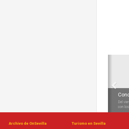
Anterio
Conc
Del vie
con los 
Archivo de OnSevilla
Turismo en Sevilla