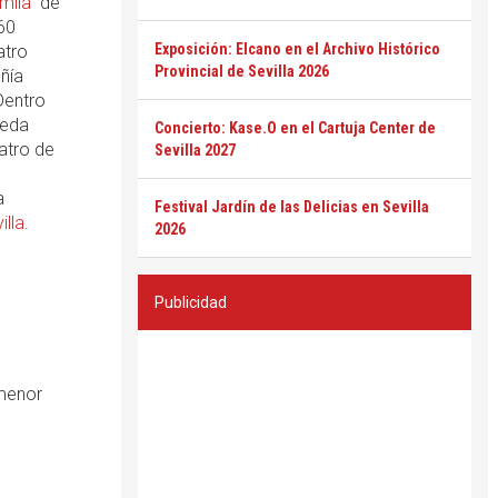
mila
" de
60
Exposición: Elcano en el Archivo Histórico
atro
Provincial de Sevilla 2026
ñía
Dentro
meda
Concierto: Kase.O en el Cartuja Center de
atro de
Sevilla 2027
a
Festival Jardín de las Delicias en Sevilla
illa
.
2026
Publicidad
 menor