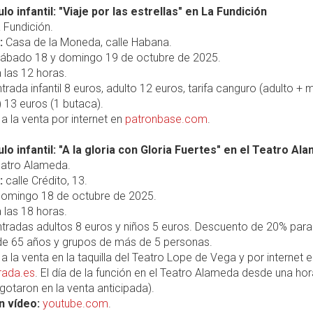
o infantil: "Viaje por las estrellas" en La Fundición
 Fundición.
:
Casa de la Moneda, calle Habana.
ábado 18 y domingo 19 de octubre de 2025.
 las 12 horas.
trada infantil 8 euros, adulto 12 euros, tarifa canguro (adulto +
 13 euros (1 butaca).
a la venta por internet en
patronbase.com
.
lo infantil: "A la gloria con Gloria Fuertes" en el Teatro Al
atro Alameda.
:
calle Crédito, 13.
omingo 18 de octubre de 2025.
 las 18 horas.
tradas adultos 8 euros y niños 5 euros. Descuento de 20% para
e 65 años y grupos de más de 5 personas.
a la venta en la taquilla del Teatro Lope de Vega y por internet 
rada.es
. El día de la función en el Teatro Alameda desde una ho
agotaron en la venta anticipada).
n vídeo:
youtube.com
.