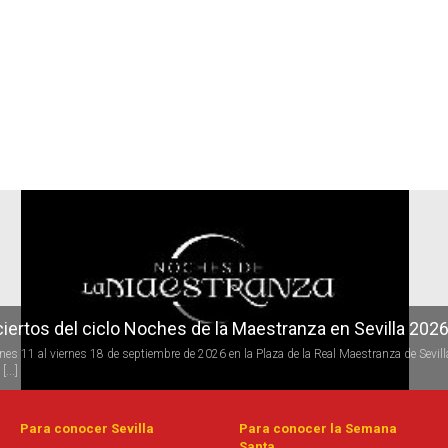
r
iertos del ciclo Noches de la Maestranza en Sevilla 202
rnes 11 al viernes 18 de septiembre de 2026 en la Plaza de la Real Maestranza de Sevill
[...]
Para conocer Sevilla
Para conocer la Semana
Santa