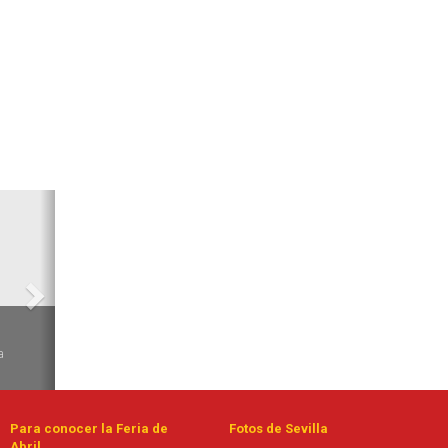
Siguiente
6
a
Para conocer la Feria de
Fotos de Sevilla
Abril