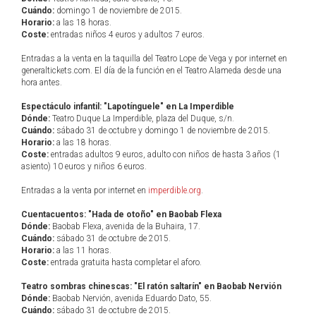
Cuándo:
domingo 1 de noviembre de 2015.
Horario:
a las 18 horas.
Coste:
entradas niños 4 euros y adultos 7 euros.
Entradas a la venta en la taquilla del Teatro Lope de Vega y por internet en
generaltickets.com. El día de la función en el Teatro Alameda desde una
hora antes.
Espectáculo infantil: "Lapotínguele" en La Imperdible
Dónde:
Teatro Duque La Imperdible, plaza del Duque, s/n.
Cuándo:
sábado 31 de octubre y domingo 1 de noviembre de 2015.
Horario:
a las 18 horas.
Coste:
entradas adultos 9 euros, adulto con niños de hasta 3 años (1
asiento) 10 euros y niños 6 euros.
Entradas a la venta por internet en
imperdible.org
.
Cuentacuentos: "Hada de otoño" en Baobab Flexa
Dónde:
Baobab Flexa, avenida de la Buhaira, 17.
Cuándo:
sábado 31 de octubre de 2015.
Horario:
a las 11 horas.
Coste:
entrada gratuita hasta completar el aforo.
Teatro sombras chinescas: "El ratón saltarín" en Baobab Nervión
Dónde:
Baobab Nervión, avenida Eduardo Dato, 55.
Cuándo:
sábado 31 de octubre de 2015.