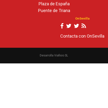
Plaza de España
Puente de Triana
OnSevilla
Contacta con OnSevilla
Desarrolla Viafisio SL