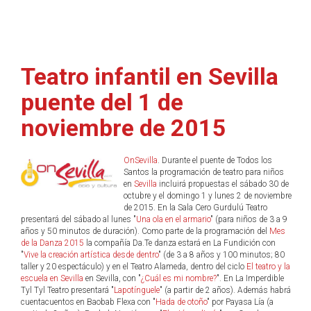
Teatro infantil en Sevilla
puente del 1 de
noviembre de 2015
OnSevilla
. Durante el puente de Todos los
Santos la programación de teatro para niños
en
Sevilla
incluirá propuestas el sábado 30 de
octubre y el domingo 1 y lunes 2 de noviembre
de 2015. En la Sala Cero Gurdulú Teatro
presentará del sábado al lunes "
Una ola en el armario
" (para niños de 3 a 9
años y 50 minutos de duración). Como parte de la programación del
Mes
de la Danza 2015
la compañía Da.Te danza estará en La Fundición con
"
Vive la creación artística desde dentro
" (de 3 a 8 años y 100 minutos; 80
taller y 20 espectáculo) y en el Teatro Alameda, dentro del ciclo
El teatro y la
escuela en Sevilla
en Sevilla, con "
¿Cuál es mi nombre?
". En La Imperdible
Tyl Tyl Teatro presentará "
Lapotínguele
" (a partir de 2 años). Además habrá
cuentacuentos en Baobab Flexa con "
Hada de otoño
" por Payasa Lía (a