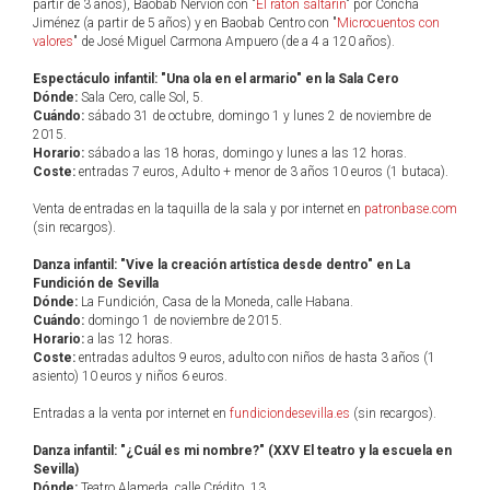
partir de 3 años), Baobab Nervión con "
El ratón saltarín
" por Concha
Jiménez (a partir de 5 años) y en Baobab Centro con "
Microcuentos con
valores
" de José Miguel Carmona Ampuero (de a 4 a 120 años).
Espectáculo infantil: "Una ola en el armario" en la Sala Cero
Dónde:
Sala Cero, calle Sol, 5.
Cuándo:
sábado 31 de octubre, domingo 1 y lunes 2 de noviembre de
2015.
Horario:
sábado a las 18 horas, domingo y lunes a las 12 horas.
Coste:
entradas 7 euros, Adulto + menor de 3 años 10 euros (1 butaca).
Venta de entradas en la taquilla de la sala y por internet en
patronbase.com
(sin recargos).
Danza infantil: "Vive la creación artística desde dentro" en La
Fundición de Sevilla
Dónde:
La Fundición, Casa de la Moneda, calle Habana.
Cuándo:
domingo 1 de noviembre de 2015.
Horario:
a las 12 horas.
Coste:
entradas adultos 9 euros, adulto con niños de hasta 3 años (1
asiento) 10 euros y niños 6 euros.
Entradas a la venta por internet en
fundiciondesevilla.es
(sin recargos).
Danza infantil: "¿Cuál es mi nombre?" (XXV El teatro y la escuela en
Sevilla)
Dónde:
Teatro Alameda, calle Crédito, 13.