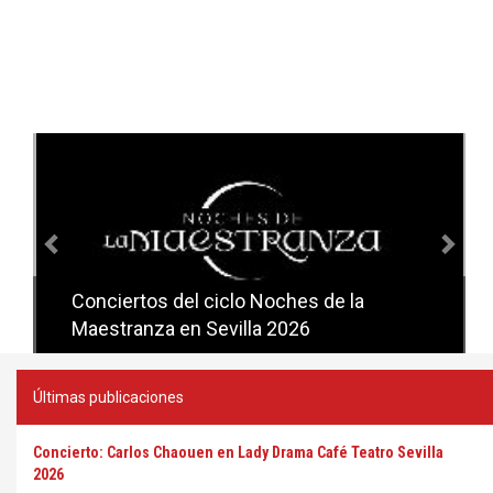
Anterior
Sig
Conciertos del ciclo Noches de la
Conciertos del ciclo Candlelight en
Maestranza en Sevilla 2026
Sevilla
Últimas publicaciones
Concierto: Carlos Chaouen en Lady Drama Café Teatro Sevilla
2026