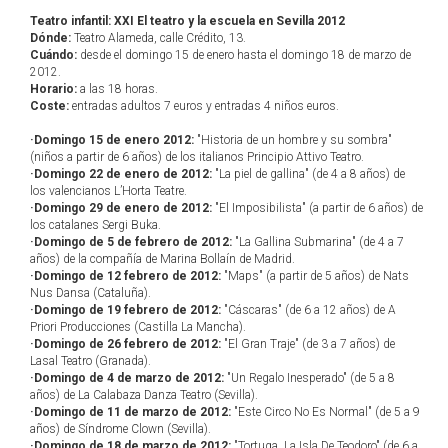
Teatro infantil: XXI El teatro y la escuela en Sevilla 2012
Dónde:
Teatro Alameda, calle Crédito, 13.
Cuándo:
desde el domingo 15 de enero hasta el domingo 18 de marzo de
2012.
Horario:
a las 18 horas.
Coste:
entradas adultos 7 euros y entradas 4 niños euros.
·Domingo 15 de enero 2012:
"Historia de un hombre y su sombra"
(niños a partir de 6 años) de los italianos Principio Attivo Teatro.
·Domingo 22 de enero de 2012:
"La piel de gallina" (de 4 a 8 años) de
los valencianos L’Horta Teatre.
·Domingo 29 de enero de 2012:
"El Imposibilista" (a partir de 6 años) de
los catalanes Sergi Buka.
·Domingo de 5 de febrero de 2012:
"La Gallina Submarina" (de 4 a 7
años) de la compañía de Marina Bollaín de Madrid.
·Domingo de 12 febrero de 2012:
"Maps" (a partir de 5 años) de Nats
Nus Dansa (Cataluña).
·Domingo de 19 febrero de 2012:
"Cáscaras" (de 6 a 12 años) de A
Priori Producciones (Castilla La Mancha).
·Domingo de 26 febrero de 2012:
"El Gran Traje" (de 3 a 7 años) de
Lasal Teatro (Granada).
·Domingo de 4 de marzo de 2012:
"Un Regalo Inesperado" (de 5 a 8
años) de La Calabaza Danza Teatro (Sevilla).
·Domingo de 11 de marzo de 2012:
"Este Circo No Es Normal" (de 5 a 9
años) de Síndrome Clown (Sevilla).
·Domingo de 18 de marzo de 2012:
"Tortuga, La Isla De Teodoro" (de 6 a