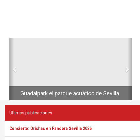
Anterior
Sig
Conciertos del ciclo Noches de la
Maestranza en Sevilla 2026
Guadalpark el parque acuático de Sevilla
Últimas publicaciones
Concierto: Orishas en Pandora Sevilla 2026