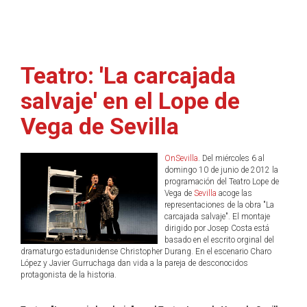
Teatro: 'La carcajada
salvaje' en el Lope de
Vega de Sevilla
OnSevilla
. Del miércoles 6 al
domingo 10 de junio de 2012 la
programación del Teatro Lope de
Vega de
Sevilla
acoge las
representaciones de la obra "La
carcajada salvaje". El montaje
dirigido por Josep Costa está
basado en el escrito orginal del
dramaturgo estadunidense Christopher Durang. En el escenario Charo
López y Javier Gurruchaga dan vida a la pareja de desconocidos
protagonista de la historia.