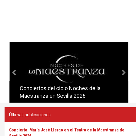
Anterior
Sig
Conciertos del ciclo Noches de la
Conciertos del ciclo Candlelight en
Maestranza en Sevilla 2026
Sevilla
Últimas publicaciones
Concierto: María José Llergo en el Teatro de la Maestranza de