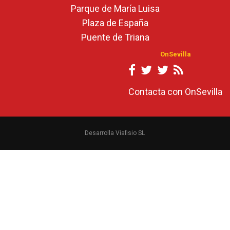
Parque de María Luisa
Plaza de España
Puente de Triana
OnSevilla
Contacta con OnSevilla
Desarrolla Viafisio SL