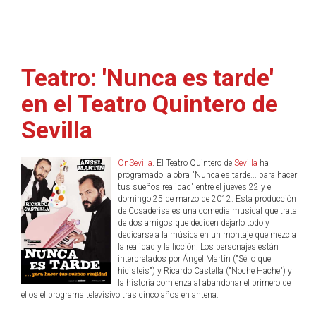
Teatro: 'Nunca es tarde'
en el Teatro Quintero de
Sevilla
OnSevilla
. El Teatro Quintero de
Sevilla
ha
programado la obra "Nunca es tarde... para hacer
tus sueños realidad" entre el jueves 22 y el
domingo 25 de marzo de 2012. Esta producción
de Cosaderisa es una comedia musical que trata
de dos amigos que deciden dejarlo todo y
dedicarse a la música en un montaje que mezcla
la realidad y la ficción. Los personajes están
interpretados por Ángel Martín ("Sé lo que
hicisteis") y Ricardo Castella ("Noche Hache") y
la historia comienza al abandonar el primero de
ellos el programa televisivo tras cinco años en antena.