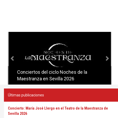
Anterior
Sig
Conciertos del ciclo Noches de la
Conciertos del ciclo Candlelight en
Maestranza en Sevilla 2026
Sevilla
Últimas publicaciones
Concierto: María José Llergo en el Teatro de la Maestranza de
Sevilla 2026