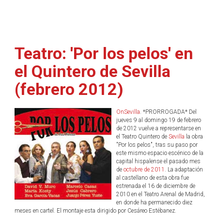
Teatro: 'Por los pelos' en
el Quintero de Sevilla
(febrero 2012)
OnSevilla
. *PRORROGADA* Del
jueves 9 al domingo 19 de febrero
de 2012 vuelve a representarse en
el Teatro Quintero de
Sevilla
la obra
"Por los pelos", tras su paso por
este mismo espacio escénico de la
capital hispalense el pasado mes
de
octubre de 2011
. La adaptación
al castellano de esta obra fue
estrenada el 16 de diciembre de
2010 en el Teatro Arenal de Madrid,
en donde ha permanecido diez
meses en cartel. El montaje esta dirigido por Cesáreo Estébanez.