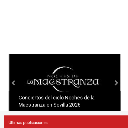
Anterior
Sig
Conciertos del ciclo Noches de la
Conciertos del ciclo Candlelight en
Maestranza en Sevilla 2026
Sevilla
Últimas publicaciones