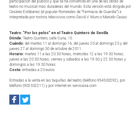
participación del público y que se ha convertido en una de las obras de
teatro no musical más duraderas del mundo. Esta versión está dirigida por
Cesáreo Estébanez (el popular Romerales de "Farmacia de Guardia") e
interpretada por rostros televisivos como David V. Muro o Marcelo Casas.
Teatro: "Por los pelos" en el Teatro Quintero de Sevilla
Dónde:
Teatro Quintero, calle Cuna, 15.
Cuándo:
del martes 11 al domingo 16, del jueves 20 al domingo 23 y del
jueves 27 al domingo 30 de octubre de 2011.
Horario:
martes 11 a las 20:30 horas, miércoles 12 a las 19:30 horas,
jueves a las 20:30 horas, viernes y sábados a las 19:30 y 22:30 horas y
domingos a las 19:30 horas.
Coste:
entradas a 20 euros.
Entradas a la venta en las taquillas del teatro (teléfono 954500292), por
teléfono (902332211) y por internet en servicaixa.com