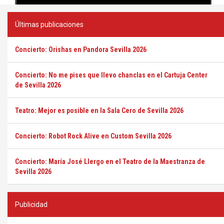
Últimas publicaciones
Concierto: Orishas en Pandora Sevilla 2026
Concierto: No me pises que llevo chanclas en el Cartuja Center
de Sevilla 2026
Teatro: Mejor es posible en la Sala Cero de Sevilla 2026
Concierto: Robot Rock Alive en Custom Sevilla 2026
Concierto: María José Llergo en el Teatro de la Maestranza de
Sevilla 2026
Publicidad