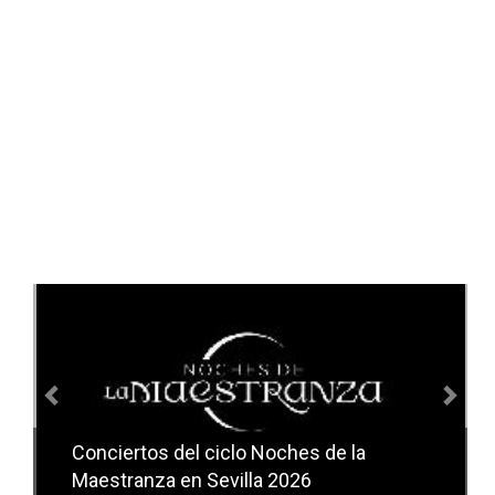
Anterior
Sig
Conciertos del ciclo Noches de la
Conciertos del ciclo Candlelight en
Maestranza en Sevilla 2026
Sevilla