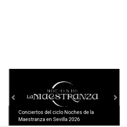
Anterior
Sig
Conciertos del ciclo Noches de la
Conciertos del ciclo Candlelight en
Maestranza en Sevilla 2026
Sevilla