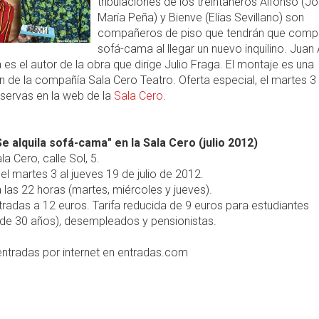
tribulaciones de los treintañeros Alfonso (J
María Peña) y Bienve (Elías Sevillano) son
compañeros de piso que tendrán que compa
sofá-cama al llegar un nuevo inquilino. Juan 
a es el autor de la obra que dirige Julio Fraga. El montaje es una
 de la compañía Sala Cero Teatro. Oferta especial, el martes 3
eservas en la web de la
Sala Cero
.
Se alquila sofá-cama" en la Sala Cero (julio 2012)
a Cero, calle Sol, 5.
el martes 3 al jueves 19 de julio de 2012.
 las 22 horas (martes, miércoles y jueves).
radas a 12 euros. Tarifa reducida de 9 euros para estudiantes
de 30 años), desempleados y pensionistas.
entradas por internet en entradas.com