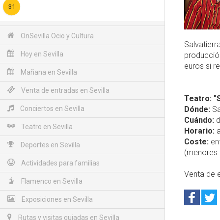
31
OnSevilla Ocio y Cultura
Salvatierr
Hoy en Sevilla
producción
euros si r
Mañana en Sevilla
Venta de entradas en Sevilla
Teatro: "
Conciertos en Sevilla
Dónde:
Sal
Cuándo:
d
Teatro en Sevilla
Horario:
a
Coste:
ent
Deportes en Sevilla
(menores 
Actividades para familias
Venta de 
Flamenco en Sevilla
Exposiciones en Sevilla
Rutas y visitas guiadas en Sevilla