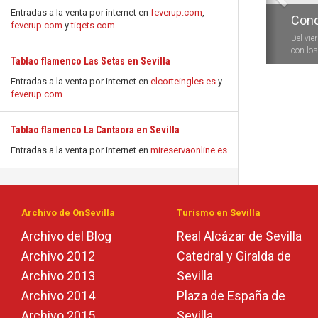
Entradas a la venta por internet en
feverup.com
,
Conc
feverup.com
y
tiqets.com
Del vie
con los 
Tablao flamenco Las Setas en Sevilla
Entradas a la venta por internet en
elcorteingles.es
y
feverup.com
Tablao flamenco La Cantaora en Sevilla
Entradas a la venta por internet en
mireservaonline.es
Archivo de OnSevilla
Turismo en Sevilla
Archivo del Blog
Real Alcázar de Sevilla
Archivo 2012
Catedral y Giralda de
Archivo 2013
Sevilla
Archivo 2014
Plaza de España de
Archivo 2015
Sevilla