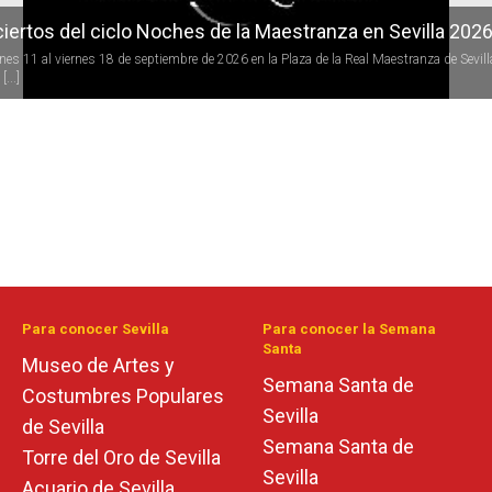
iertos del ciclo Noches de la Maestranza en Sevilla 202
rnes 11 al viernes 18 de septiembre de 2026 en la Plaza de la Real Maestranza de Sevill
[...]
Para conocer Sevilla
Para conocer la Semana
Santa
Museo de Artes y
Semana Santa de
Costumbres Populares
Sevilla
de Sevilla
Semana Santa de
Torre del Oro de Sevilla
Sevilla
Acuario de Sevilla