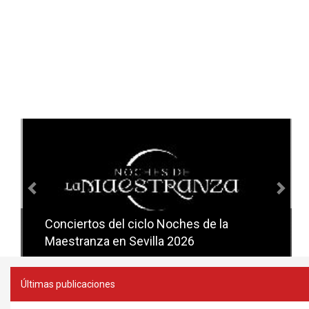
Anterior
Sig
Conciertos del ciclo Noches de la
Conciertos del ciclo Candlelight en
Maestranza en Sevilla 2026
Sevilla
Últimas publicaciones