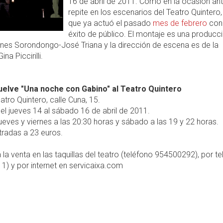
16 de abril de 2011. Como en la ocasión ante
repite en los escenarios del Teatro Quintero,
que ya actuó el pasado
mes de febrero
con
éxito de público. El montaje es una producc
nes Sorondongo-José Triana y la dirección de escena es de la
ina Piccirilli.
uelve "Una noche con Gabino" al Teatro Quintero
atro Quintero, calle Cuna, 15.
el jueves 14 al sábado 16 de abril de 2011.
ueves y viernes a las 20:30 horas y sábado a las 19 y 22 horas.
radas a 23 euros.
 la venta en las taquillas del teatro (teléfono 954500292), por t
) y por internet en servicaixa.com