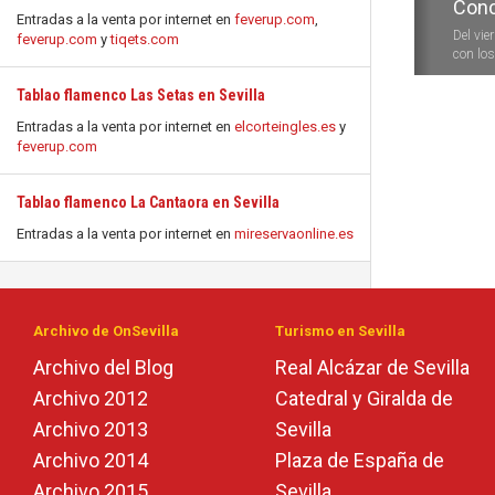
Conc
Entradas a la venta por internet en
feverup.com
,
Del vie
feverup.com
y
tiqets.com
con los 
Tablao flamenco Las Setas en Sevilla
Entradas a la venta por internet en
elcorteingles.es
y
feverup.com
Tablao flamenco La Cantaora en Sevilla
Entradas a la venta por internet en
mireservaonline.es
Archivo de OnSevilla
Turismo en Sevilla
Archivo del Blog
Real Alcázar de Sevilla
Archivo 2012
Catedral y Giralda de
Archivo 2013
Sevilla
Archivo 2014
Plaza de España de
Archivo 2015
Sevilla