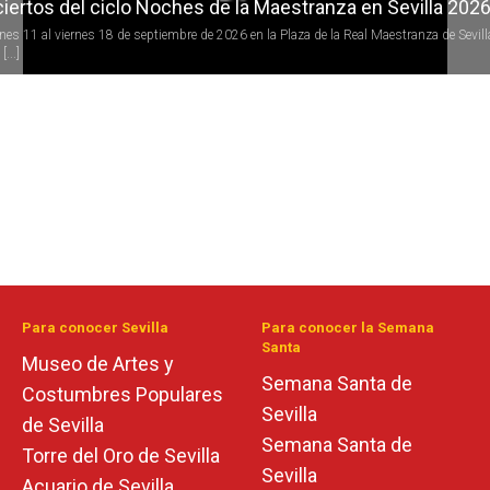
iertos del ciclo Noches de la Maestranza en Sevilla 202
rnes 11 al viernes 18 de septiembre de 2026 en la Plaza de la Real Maestranza de Sevill
[...]
Para conocer Sevilla
Para conocer la Semana
Santa
Museo de Artes y
Semana Santa de
Costumbres Populares
Sevilla
de Sevilla
Semana Santa de
Torre del Oro de Sevilla
Sevilla
Acuario de Sevilla