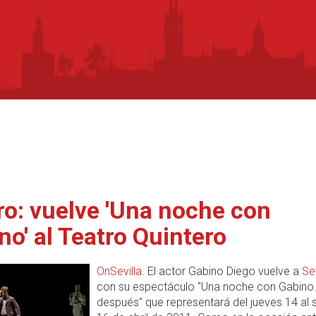
ro: vuelve 'Una noche con
no' al Teatro Quintero
OnSevilla
. El actor Gabino Diego vuelve a
Sev
con su espectáculo "Una noche con Gabino.
después" que representará del jueves 14 al