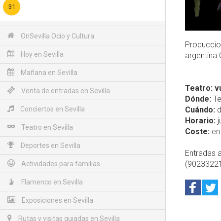
31
OnSevilla Ocio y Cultura
Produccio
Hoy en Sevilla
argentina G
Mañana en Sevilla
Teatro: v
Venta de entradas en Sevilla
Dónde:
Te
Conciertos en Sevilla
Cuándo:
d
Horario:
j
Teatro en Sevilla
Coste:
ent
Deportes en Sevilla
Entradas a
(902332211
Actividades para familias
Flamenco en Sevilla
Exposiciones en Sevilla
Rutas y visitas guiadas en Sevilla