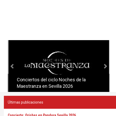
Anterior
Sig
Conciertos del ciclo Noches de la
Conciertos del ciclo Candlelight en
Maestranza en Sevilla 2026
Sevilla
Últimas publicaciones
Concierto: Orishas en Pandora Sevilla 2026