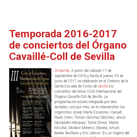
Temporada 2016-2017
de conciertos del Órgano
Cavaillé-Coll de Sevilla
OnSevilla
. A partir del sábado 17 de
septiembre de 2016 y hasta el jueves 29 de
junio de 2017 se celebrarán en el Oratorio de la
Santa Escuela de Cristo de
Sevilla
los
conciertos del tercer Ciclo Internacional del
Órgano Cavaillé-Coll de Sevilla. La
programación estará integrada por diez
recitales, uno por mes, en el intervendrán los
organistas Josep María Escalona i Canyet,
Paolo Oreni, Tomás Sánchez Sánchez, Jesús
Sampedro Márquez, Tomé Olives, Marta
Misztal, Modest Moreno i Morera, Arturo
Barba Sevillano y Eric Lebrun. Es un órgano del