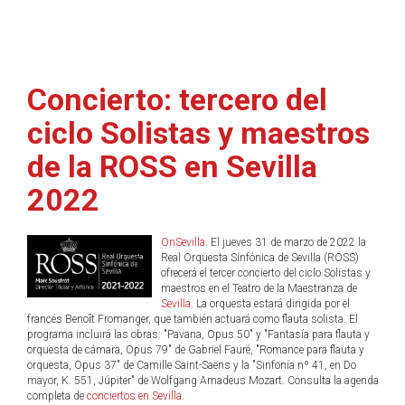
Concierto: tercero del
ciclo Solistas y maestros
de la ROSS en Sevilla
2022
OnSevilla
. El jueves 31 de marzo de 2022 la
Real Orquesta Sinfónica de Sevilla (ROSS)
ofrecerá el tercer concierto del ciclo Solistas y
maestros en el Teatro de la Maestranza de
Sevilla
. La orquesta estará dirigida por el
francés Benoȋt Fromanger, que también actuará como flauta solista. El
programa incluirá las obras: "Pavana, Opus 50" y "Fantasía para flauta y
orquesta de cámara, Opus 79" de Gabriel Fauré, "Romance para flauta y
orquesta, Opus 37" de Camille Saint-Saëns y la "Sinfonía nº 41, en Do
mayor, K. 551, Júpiter" de Wolfgang Amadeus Mozart. Consulta la agenda
completa de
conciertos en Sevilla
.