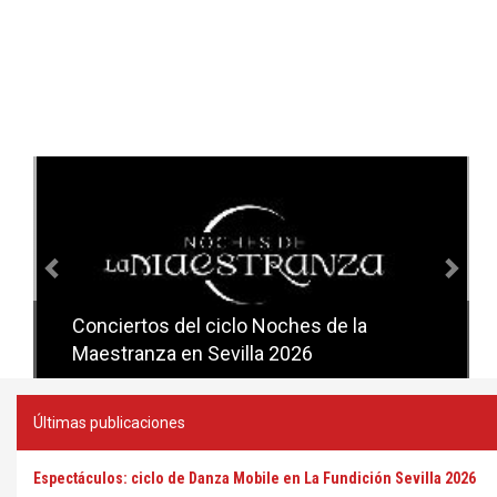
Anterior
Sig
Conciertos del ciclo Noches de la
Conciertos del ciclo Candlelight en
Maestranza en Sevilla 2026
Sevilla
Últimas publicaciones
Espectáculos: ciclo de Danza Mobile en La Fundición Sevilla 2026