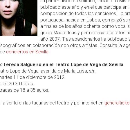
su primer disco en solitario, titulado "O Mistér
publicado este año y en el que participa en l
composición de todas las canciones. La art
portuguesa, nacida en Lisboa, comenzó su 
a finales de los años ochenta como vocalis
grupo Madredeus y permaneció con ellos ha
año 2007. Tras abandonarlos ha publicado 
iscográficos en colaboración con otros artistas. Consulta la a
 de
conciertos en Sevilla
.
: Teresa Salgueiro en el Teatro Lope de Vega de Sevilla
atro Lope de Vega, avenida de María Luisa, s/n.
artes 11 de diciembre de 2012.
 las 20:30 horas.
radas de 18 a 35 euros.
 la venta en las taquillas del teatro y por internet en
generaltick