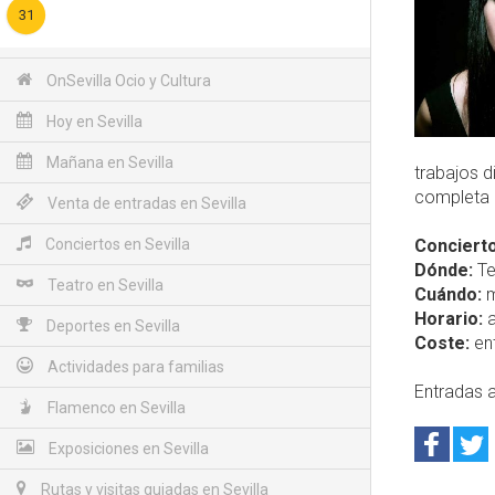
31
OnSevilla Ocio y Cultura
Hoy en Sevilla
Mañana en Sevilla
trabajos d
completa
Venta de entradas en Sevilla
Conciertos en Sevilla
Concierto
Dónde:
Te
Teatro en Sevilla
Cuándo:
m
Horario:
a
Deportes en Sevilla
Coste:
ent
Actividades para familias
Entradas a
Flamenco en Sevilla
Exposiciones en Sevilla
Rutas y visitas guiadas en Sevilla