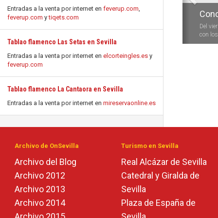
Entradas a la venta por internet en
feverup.com
,
Conc
feverup.com
y
tiqets.com
Del vie
con los 
Tablao flamenco Las Setas en Sevilla
Entradas a la venta por internet en
elcorteingles.es
y
feverup.com
Tablao flamenco La Cantaora en Sevilla
Entradas a la venta por internet en
mireservaonline.es
Archivo de OnSevilla
Turismo en Sevilla
Archivo del Blog
Real Alcázar de Sevilla
Archivo 2012
Catedral y Giralda de
Archivo 2013
Sevilla
Archivo 2014
Plaza de España de
Archivo 2015
Sevilla