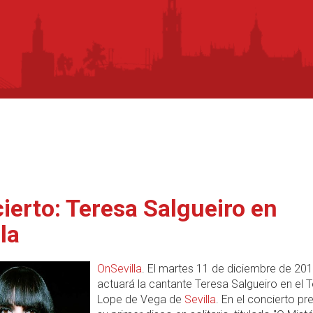
ierto: Teresa Salgueiro en
la
OnSevilla
. El martes 11 de diciembre de 20
actuará la cantante Teresa Salgueiro en el 
Lope de Vega de
Sevilla
. En el concierto pr