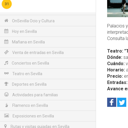
31
OnSevilla Ocio y Cultura
Palacios y
Hoy en Sevilla
interpreta
Consulta l
Mañana en Sevilla
Teatro: "
Venta de entradas en Sevilla
Dónde:
sal
Conciertos en Sevilla
Cuándo:
v
Horario:
a
Teatro en Sevilla
Precio:
en
Entradas:
Deportes en Sevilla
Avance e
Actividades para familias
Flamenco en Sevilla
Exposiciones en Sevilla
Rutas y visitas guiadas en Sevilla