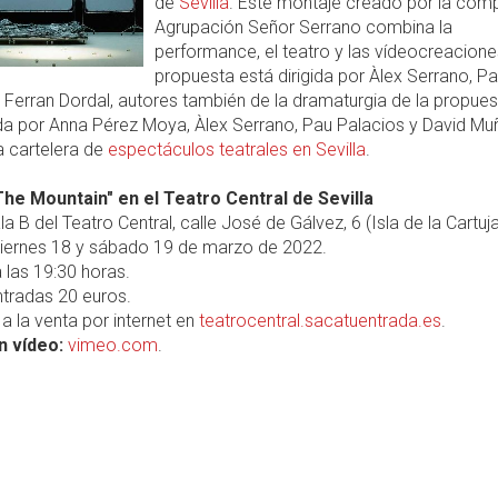
de
Sevilla
. Este montaje creado por la com
Agrupación Señor Serrano combina la
performance, el teatro y las vídeocreacione
propuesta está dirigida por Àlex Serrano, P
 Ferran Dordal, autores también de la dramaturgia de la propues
da por Anna Pérez Moya, Àlex Serrano, Pau Palacios y David Muñ
a cartelera de
espectáculos teatrales en Sevilla
.
The Mountain" en el Teatro Central de Sevilla
a B del Teatro Central, calle José de Gálvez, 6 (Isla de la Cartuja
iernes 18 y sábado 19 de marzo de 2022.
 las 19:30 horas.
tradas 20 euros.
a la venta por internet en
teatrocentral.sacatuentrada.es
.
n vídeo:
vimeo.com
.