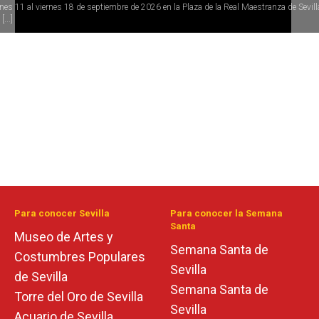
rnes 11 al viernes 18 de septiembre de 2026 en la Plaza de la Real Maestranza de Sevill
[...]
Para conocer Sevilla
Para conocer la Semana
Santa
Museo de Artes y
Semana Santa de
Costumbres Populares
Sevilla
de Sevilla
Semana Santa de
Torre del Oro de Sevilla
Sevilla
Acuario de Sevilla