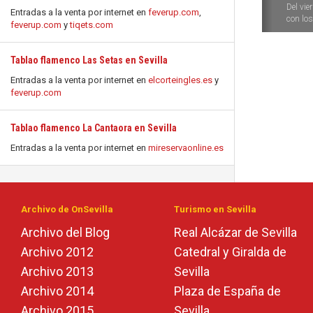
Del vie
Entradas a la venta por internet en
feverup.com
,
con los 
feverup.com
y
tiqets.com
Tablao flamenco Las Setas en Sevilla
Entradas a la venta por internet en
elcorteingles.es
y
feverup.com
Tablao flamenco La Cantaora en Sevilla
Entradas a la venta por internet en
mireservaonline.es
Archivo de OnSevilla
Turismo en Sevilla
Archivo del Blog
Real Alcázar de Sevilla
Archivo 2012
Catedral y Giralda de
Archivo 2013
Sevilla
Archivo 2014
Plaza de España de
Archivo 2015
Sevilla