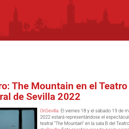
ro: The Mountain en el Teatro
ral de Sevilla 2022
OnSevilla
. El viernes 18 y el sábado 19 de 
2022 estará representándose el espectácu
teatral "The Mountain" en la sala B del Teatr