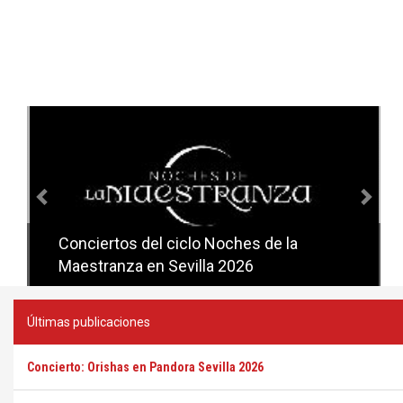
Anterior
Sig
Conciertos del ciclo Noches de la
Conciertos del ciclo Candlelight en
Maestranza en Sevilla 2026
Sevilla
Últimas publicaciones
Concierto: Orishas en Pandora Sevilla 2026