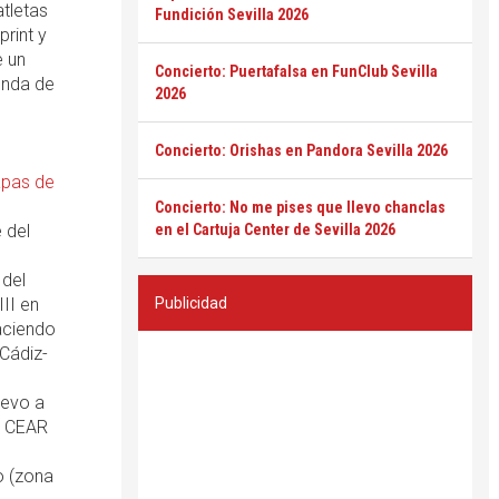
atletas
Fundición Sevilla 2026
rint y
e un
Concierto: Puertafalsa en FunClub Sevilla
genda de
2026
Concierto: Orishas en Pandora Sevilla 2026
pas de
Concierto: No me pises que llevo chanclas
 del
en el Cartuja Center de Sevilla 2026
 del
II en
Publicidad
haciendo
 Cádiz-
uevo a
al CEAR
lo (zona