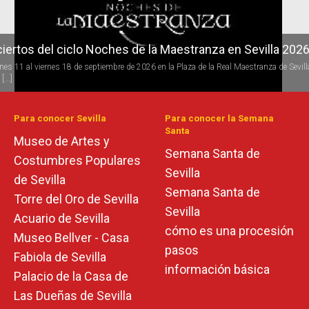
iertos del ciclo Noches de la Maestranza en Sevilla 202
rnes 11 al viernes 18 de septiembre de 2026 en la Plaza de la Real Maestranza de Sevill
[...]
Para conocer Sevilla
Para conocer la Semana
Santa
Museo de Artes y
Semana Santa de
Costumbres Populares
Sevilla
de Sevilla
Semana Santa de
Torre del Oro de Sevilla
Sevilla
Acuario de Sevilla
cómo es una procesión
Museo Bellver - Casa
pasos
Fabiola de Sevilla
información básica
Palacio de la Casa de
Las Dueñas de Sevilla