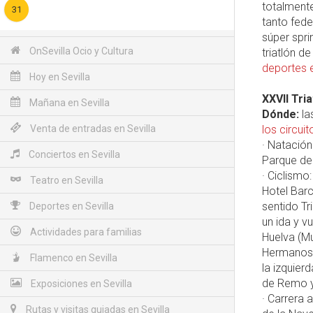
totalmente
31
tanto fede
súper spr
OnSevilla Ocio y Cultura
triatlón d
deportes e
Hoy en Sevilla
XXVII Tria
Mañana en Sevilla
Dónde:
la
Venta de entradas en Sevilla
los circuit
· Natación
Conciertos en Sevilla
Parque del
· Ciclismo
Teatro en Sevilla
Hotel Barc
sentido Tr
Deportes en Sevilla
un ida y v
Actividades para familias
Huelva (Mu
Hermanos d
Flamenco en Sevilla
la izquier
de Remo y
Exposiciones en Sevilla
· Carrera 
Rutas y visitas guiadas en Sevilla