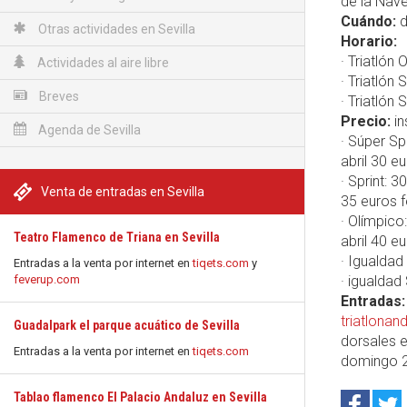
de la Nave
Cuándo:
d
Otras actividades en Sevilla
Horario:
· Triatlón 
Actividades al aire libre
· Triatlón 
Breves
· Triatlón 
Precio:
in
Agenda de Sevilla
· Súper Sp
abril 30 e
· Sprint: 
Venta de entradas en Sevilla
35 euros 
· Olímpico
Teatro Flamenco de Triana en Sevilla
abril 40 e
· Igualdad 
Entradas a la venta por internet en
tiqets.com
y
feverup.com
· igualdad 
Entradas:
triatlonan
Guadalpark el parque acuático de Sevilla
dorsales e
Entradas a la venta por internet en
tiqets.com
domingo 2
Tablao flamenco El Palacio Andaluz en Sevilla