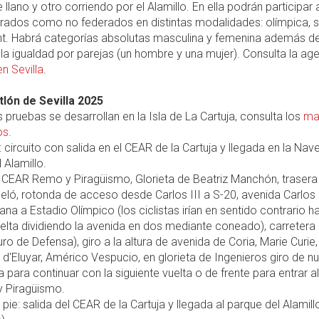
 llano y otro corriendo por el Alamillo. En ella podrán participar 
rados como no federados en distintas modalidades: olímpica, sp
int. Habrá categorías absolutas masculina y femenina además d
e la igualdad por parejas (un hombre y una mujer). Consulta la a
n Sevilla
.
tlón de Sevilla 2025
s pruebas se desarrollan en la Isla de La Cartuja, consulta los
ma
os
.
: circuito con salida en el CEAR de la Cartuja y llegada en la Nave
 Alamillo.
: CEAR Remo y Piragüismo, Glorieta de Beatriz Manchón, trasera
eló, rotonda de acceso desde Carlos III a S-20, avenida Carlos I
iana a Estadio Olímpico (los ciclistas irían en sentido contrario 
uelta dividiendo la avenida en dos mediante coneado), carretera
ro de Defensa), giro a la altura de avenida de Coria, Marie Curie,
'Eluyar, Américo Vespucio, en glorieta de Ingenieros giro de n
da para continuar con la siguiente vuelta o de frente para entrar 
 Piragüismo.
a pie: salida del CEAR de la Cartuja y llegada al parque del Alamil