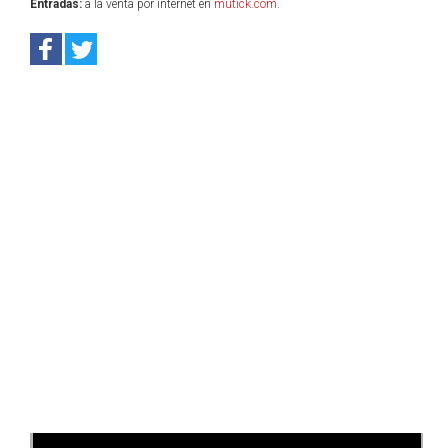
Entradas:
a la venta por internet en
mutick.com
.
Anterior
Sig