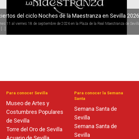
iertos del ciclo Noches de la Maestranza en Sevilla 202
rnes 11 al viernes 18 de septiembre de 2026 en la Plaza de la Real Maestranza de Sevill
[...]
Para conocer Sevilla
Para conocer la Semana
Santa
Museo de Artes y
Semana Santa de
Costumbres Populares
Sevilla
de Sevilla
Semana Santa de
Torre del Oro de Sevilla
Sevilla
Acuario de Sevilla