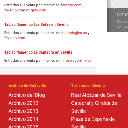
Entradas a la venta por internet en
feverup.com
,
feverup.com
y
tiqets.com
Conc
Del vie
Tablao flamenco Las Setas en Sevilla
con los 
Entradas a la venta por internet en
elcorteingles.es
y
feverup.com
Tablao flamenco La Cantaora en Sevilla
Entradas a la venta por internet en
mireservaonline.es
Archivo de OnSevilla
Turismo en Sevilla
Archivo del Blog
Real Alcázar de Sevilla
Archivo 2012
Catedral y Giralda de
Archivo 2013
Sevilla
Archivo 2014
Plaza de España de
Archivo 2015
Sevilla