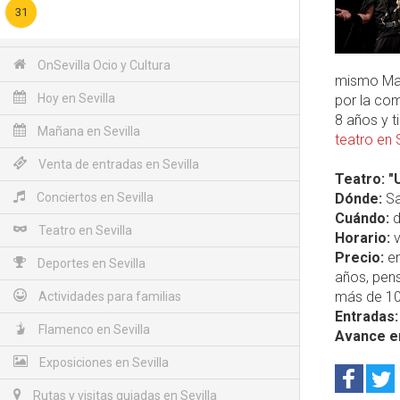
31
OnSevilla Ocio y Cultura
mismo Mar
Hoy en Sevilla
por la co
8 años y t
Mañana en Sevilla
teatro en 
Venta de entradas en Sevilla
Teatro: "
Conciertos en Sevilla
Dónde:
Sal
Cuándo:
d
Teatro en Sevilla
Horario:
v
Precio:
en
Deportes en Sevilla
años, pen
más de 10
Actividades para familias
Entradas:
Flamenco en Sevilla
Avance e
Exposiciones en Sevilla
Rutas y visitas guiadas en Sevilla