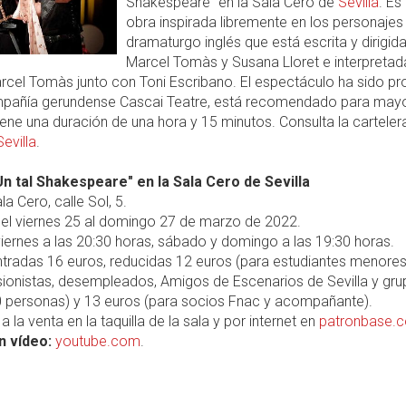
Shakespeare" en la Sala Cero de
Sevilla
. Es
obra inspirada libremente en los personajes
dramaturgo inglés que está escrita y dirigid
Marcel Tomàs y Susana Lloret e interpretada
cel Tomàs junto con Toni Escribano. El espectáculo ha sido pr
mpañía gerundense Cascai Teatre, está recomendado para may
iene una duración de una hora y 15 minutos. Consulta la carteler
Sevilla
.
Un tal Shakespeare" en la Sala Cero de Sevilla
a Cero, calle Sol, 5.
el viernes 25 al domingo 27 de marzo de 2022.
iernes a las 20:30 horas, sábado y domingo a las 19:30 horas.
tradas 16 euros, reducidas 12 euros (para estudiantes menore
sionistas, desempleados, Amigos de Escenarios de Sevilla y gr
 personas) y 13 euros (para socios Fnac y acompañante).
a la venta en la taquilla de la sala y por internet en
patronbase.
n vídeo:
youtube.com
.