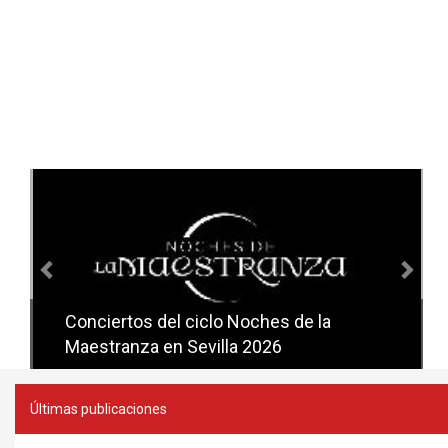
Anterior
Sig
Conciertos del ciclo Noches de la
Conciertos del ciclo Candlelight en
Maestranza en Sevilla 2026
Sevilla
Últimas publicaciones