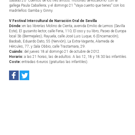
sábado 20 "Cuentos de los tres avisos: historias de escalofrío" con la
gallega Paula Caballeira; y el domingo 21 "Vaya cuento que tienes" con los
madrileños Gamba y Ginny.
V Festival Intercultural de Narración Oral de Sevilla
Dónde:
en las librerías Molino de Cienta, avenida Emilio de Lemos (Sevilla
Este); El gusanito lector, calle Feria, 110; El oso y su libro, Paseo de Europa
local 3b (Bermejales); Rayuela, calle José Luis Luque, 6 (Encarnación);
Baobab, Eduardo Dato, 55 (Nervión); La Extra-Vagante, Alameda de
Hércules, 77; y Sala Obbio, calle Trastamara, 29.
Cuándo:
del jueves 18 al domingo 21 de octubre de 2012.
Horario:
a las 21 horas, las de adultos. A las 12, 18 y 18:30 las infantiles.
Coste:
entradas 6 euros (gratuitas las infantiles).