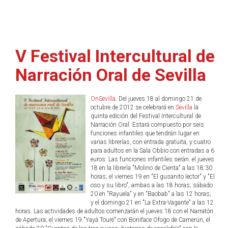
V Festival Intercultural de
Narración Oral de Sevilla
OnSevilla
. Del jueves 18 al domingo 21 de
octubre de 2012 se celebrará en
Sevilla
la
quinta edición del Festival Intercultural de
Narración Oral. Estará compuesto por seis
funciones infantiles que tendrán lugar en
varias librerías, con entrada gratuita, y cuatro
para adultos en la Sala Obbio con entradas a 6
euros. Las funciones infantiles serán: el jueves
18 en la librería "Molino de Cienta" a las 18:30
horas; el viernes 19 en "El gusanito lector" y "El
oso y su libro", ambas a las 18 horas; sábado
20 en "Rayuela" y en "Baobab" a las 12 horas;
y el domingo 21 en "La Extra-Vagante" a las 12
horas. Las actividades de adultos comenzarán el jueves 18 con el Narratón
de Apertura; el viernes 19 "Yayá Touré" con Boniface Ofogo de Camerún; el