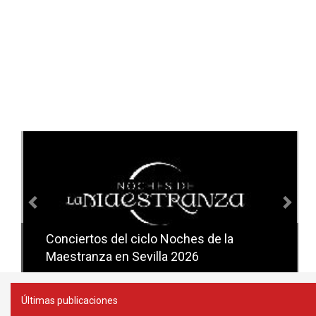
Anterior
Sig
Conciertos del ciclo Noches de la
Conciertos del ciclo Candlelight en
Maestranza en Sevilla 2026
Sevilla
Últimas publicaciones