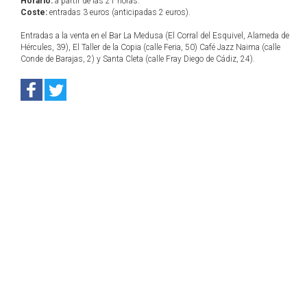
Horario:
a partir de las 21 horas.
Coste:
entradas 3 euros (anticipadas 2 euros).
Entradas a la venta en el Bar La Medusa (El Corral del Esquivel, Alameda de
Hércules, 39), El Taller de la Copia (calle Feria, 50) Café Jazz Naima (calle
Conde de Barajas, 2) y Santa Cleta (calle Fray Diego de Cádiz, 24).