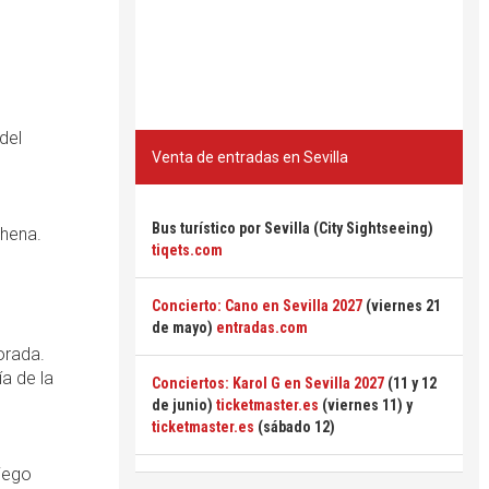
 del
Venta de entradas en Sevilla
Bus turístico por Sevilla (City Sightseeing)
chena.
tiqets.com
Concierto: Cano en Sevilla 2027
(viernes 21
de mayo)
entradas.com
orada.
ía de la
Conciertos: Karol G en Sevilla 2027
(11 y 12
de junio)
ticketmaster.es
(viernes 11) y
ticketmaster.es
(sábado 12)
Diego