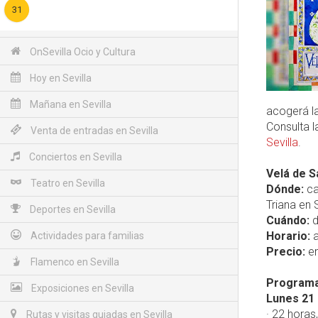
31
OnSevilla Ocio y Cultura
Hoy en Sevilla
Mañana en Sevilla
acogerá la
Consulta 
Venta de entradas en Sevilla
Sevilla
.
Conciertos en Sevilla
Velá de S
Teatro en Sevilla
Dónde:
ca
Triana en 
Deportes en Sevilla
Cuándo:
d
Horario:
a
Actividades para familias
Precio:
en
Flamenco en Sevilla
Programac
Exposiciones en Sevilla
Lunes 21 
· 22 horas
Rutas y visitas guiadas en Sevilla