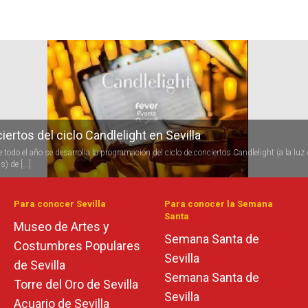
r
iertos del ciclo Candlelight en Sevilla
 todo el año se desarrolla la programación del ciclo de conciertos Candlelight (a la luz 
s) de [...]
Para conocer Sevilla
Para conocer la Semana
Santa
Museo de Artes y
Semana Santa de
Costumbres Populares
Sevilla
de Sevilla
Semana Santa de
Torre del Oro de Sevilla
Sevilla
Acuario de Sevilla