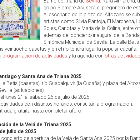
Barrio de Triana de
Sevilla
. Rafa Almarcha, d
grupo Siempre Así, será el pregonero de es
Al escenario de la plaza del Altozano se sub
artistas como Silvia Pantoja, El Marchena, L
Soles, Carlotas y María de la Colina, entre ot
además del concierto inaugural de la Banda
Sinfónica Municipal de Sevilla. La calle Betis
s veintiocho casetas y en el río tendrá lugar la popular cucaña.
la
programación de actividades
y la agenda con
otras actividad
antiago y Santa Ana de Triana 2025
lle Betis (casetas), río Guadalquivir (la Cucaña) y plaza del Alto
Sevilla (actuaciones).
el lunes 21 al sábado 26 de julio de 2025.
ctividades con distintos horarios, consultar la programación.
trada gratuita hasta completar aforo.
ión de la Velá de Triana 2025
de julio de 2025
, concierto de apertura de la Velá de Santa Ana 2025 por la Ban