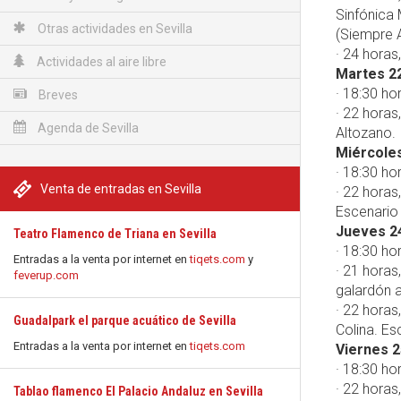
Sinfónica 
Otras actividades en Sevilla
(Siempre A
· 24 horas
Actividades al aire libre
Martes 22
· 18:30 ho
Breves
· 22 horas,
Agenda de Sevilla
Altozano.
Miércoles
· 18:30 ho
Venta de entradas en Sevilla
· 22 horas
Escenario 
Jueves 24
Teatro Flamenco de Triana en Sevilla
· 18:30 ho
Entradas a la venta por internet en
tiqets.com
y
· 21 horas
feverup.com
galardón a
· 22 horas
Guadalpark el parque acuático de Sevilla
Colina. Es
Entradas a la venta por internet en
tiqets.com
Viernes 2
· 18:30 ho
· 22 horas
Tablao flamenco El Palacio Andaluz en Sevilla