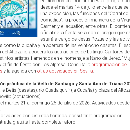
edición contará con propuestas programa
desde el martes 14 de julio entre las que se 
una exposición, las funciones del "Corral de
comedias", la procesión marinera de la Virg
Carmen y el acuatlón, entre otras. El comie
oficial de la fiesta será con el pregón que e
estará a cargo de Jesús Pozuelo y las acti
s como la cucaña y la apertura de las veintiocho casetas. El es
a del Altozano acogerá las actuaciones de Luitingo, Cantores de
distintos artistas flamencos en el homenaje a Nano de Jerez, "Mu
 y el fin de fiesta con Los Alpresa. Consulta la
programación de
es
y la agenda con
otras actividades en Sevilla
.
ón práctica de la Velá de Santiago y Santa Ana de Triana 20
lle Betis (casetas), río Guadalquivir (la Cucaña) y plaza del Alto
Sevilla (actuaciones).
el martes 21 al domingo 26 de julio de 2026. Actividades desde
.
ctividades con distintos horarios, consultar la programación.
trada gratuita hasta completar aforo.