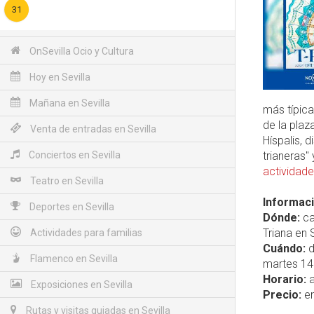
31
OnSevilla Ocio y Cultura
Hoy en Sevilla
Mañana en Sevilla
más típica
de la plaz
Venta de entradas en Sevilla
Híspalis, 
Conciertos en Sevilla
trianeras"
actividad
Teatro en Sevilla
Informaci
Deportes en Sevilla
Dónde:
ca
Triana en 
Actividades para familias
Cuándo:
d
Flamenco en Sevilla
martes 14
Horario:
a
Exposiciones en Sevilla
Precio:
en
Rutas y visitas guiadas en Sevilla