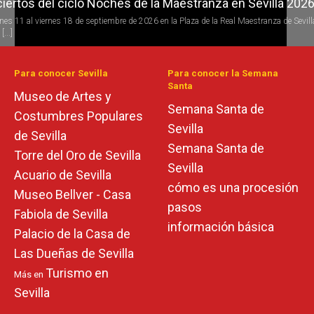
iertos del ciclo Noches de la Maestranza en Sevilla 202
iertos del ciclo Candlelight en Sevilla
rnes 11 al viernes 18 de septiembre de 2026 en la Plaza de la Real Maestranza de Sevill
 todo el año se desarrolla la programación del ciclo de conciertos Candlelight (a la luz 
[...]
s) de [...]
Para conocer Sevilla
Para conocer la Semana
Santa
Museo de Artes y
Semana Santa de
Costumbres Populares
Sevilla
de Sevilla
Semana Santa de
Torre del Oro de Sevilla
Sevilla
Acuario de Sevilla
cómo es una procesión
Museo Bellver - Casa
pasos
Fabiola de Sevilla
información básica
Palacio de la Casa de
Las Dueñas de Sevilla
Turismo en
Más en
Sevilla