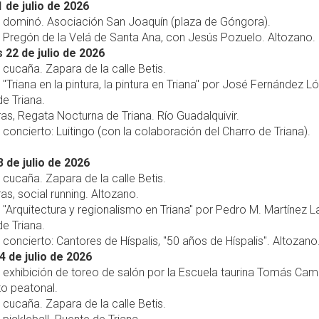
 de julio de 2026
s, dominó. Asociación San Joaquín (plaza de Góngora).
, Pregón de la Velá de Santa Ana, con Jesús Pozuelo. Altozano.
 22 de julio de 2026
, cucaña. Zapara de la calle Betis.
, "Triana en la pintura, la pintura en Triana" por José Fernández L
e Triana.
ras, Regata Nocturna de Triana. Río Guadalquivir.
, concierto: Luitingo (con la colaboración del Charro de Triana).
 de julio de 2026
, cucaña. Zapara de la calle Betis.
ras, social running. Altozano.
, "Arquitectura y regionalismo en Triana" por Pedro M. Martínez L
e Triana.
, concierto: Cantores de Híspalis, "50 años de Híspalis". Altozano
4 de julio de 2026
, exhibición de toreo de salón por la Escuela taurina Tomás Ca
to peatonal.
, cucaña. Zapara de la calle Betis.