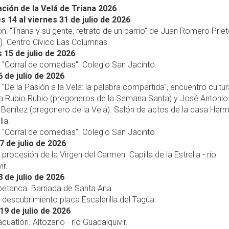
ión de la Velá de Triana 2026
s 14 al viernes 31 de julio de 2026
ón: "Triana y su gente, retrato de un barrio" de Juan Romero Prie
). Centro Cívico Las Columnas.
 15 de julio de 2026
, "Corral de comedias". Colegio San Jacinto.
 de julio de 2026
, "De la Pasión a la Velá: la palabra compartida", encuentro cultu
a Rubio Rubio (pregoneros de la Semana Santa) y José Antonio
 Benítez (pregonero de la Velá). Salón de actos de la casa He
lla.
, "Corral de comedias". Colegio San Jacinto.
7 de julio de 2026
 procesión de la Virgen del Carmen. Capilla de la Estrella - río
ir.
 de julio de 2026
 petanca. Barriada de Santa Ana.
, descubrimiento placa Escalerilla del Tagüa.
9 de julio de 2026
acuatlón. Altozano - río Guadalquivir.