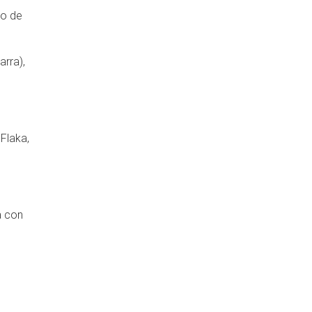
do de
arra),
 Flaka,
a con