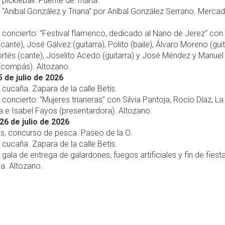
 pickleball. Puente de Triana.
, "Aníbal González y Triana" por Aníbal González Serrano. Merca
, concierto: "Festival flamenco, dedicado al Nano de Jerez" con
cante), José Gálvez (guitarra), Polito (baile), Álvaro Moreno (guit
tés (cante), Joselito Acedo (guitarra) y José Méndez y Manuel
(compás). Altozano.
 de julio de 2026
, cucaña. Zapara de la calle Betis.
, concierto: "Mujeres trianeras" con Silvia Pantoja, Rocío Díaz, La
la e Isabel Fayos (presentardora). Altozano.
6 de julio de 2026
as, concurso de pesca. Paseo de la O.
, cucaña. Zapara de la calle Betis.
, gala de entrega de galardones, fuegos artificiales y fin de fiest
a. Altozano.