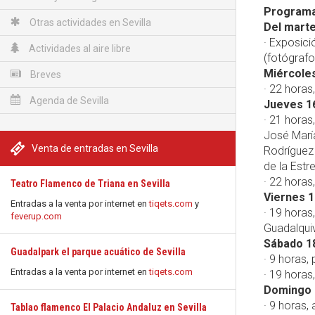
Programac
Otras actividades en Sevilla
Del marte
· Exposici
Actividades al aire libre
(fotógrafo
Miércoles
Breves
· 22 horas
Agenda de Sevilla
Jueves 16
· 21 horas
José Marí
Venta de entradas en Sevilla
Rodríguez
de la Estre
· 22 horas
Teatro Flamenco de Triana en Sevilla
Viernes 1
Entradas a la venta por internet en
tiqets.com
y
· 19 horas,
feverup.com
Guadalquiv
Sábado 18
Guadalpark el parque acuático de Sevilla
· 9 horas,
Entradas a la venta por internet en
tiqets.com
· 19 horas
Domingo 1
· 9 horas, 
Tablao flamenco El Palacio Andaluz en Sevilla