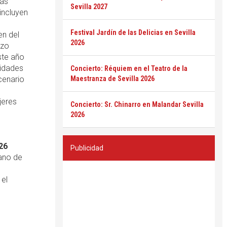
das
Sevilla 2027
incluyen
Festival Jardín de las Delicias en Sevilla
en del
2026
nzo
ste año
vidades
Concierto: Réquiem en el Teatro de la
cenario
Maestranza de Sevilla 2026
jeres
Concierto: Sr. Chinarro en Malandar Sevilla
2026
26
Publicidad
zano de
 el