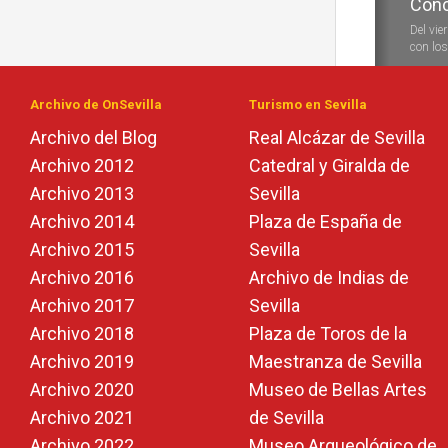
Conc
Conc
Del vie
Durante
con los 
las vela
Archivo de OnSevilla
Turismo en Sevilla
Archivo del Blog
Real Alcázar de Sevilla
Archivo 2012
Catedral y Giralda de
Archivo 2013
Sevilla
Archivo 2014
Plaza de España de
Archivo 2015
Sevilla
Archivo 2016
Archivo de Indias de
Archivo 2017
Sevilla
Archivo 2018
Plaza de Toros de la
Archivo 2019
Maestranza de Sevilla
Archivo 2020
Museo de Bellas Artes
Archivo 2021
de Sevilla
Archivo 2022
Museo Arqueológico de