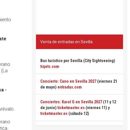
miento
ate
Venta de entradas en Sevilla
Bus turístico por Sevilla (City Sightseeing)
erano
tiqets.com
 (La
Concierto: Cano en Sevilla 2027
(viernes 21
de mayo)
entradas.com
sa -
Conciertos: Karol G en Sevilla 2027
(11 y 12
de junio)
ticketmaster.es
(viernes 11) y
Arévalo.
ticketmaster.es
(sábado 12)
erano
anca.