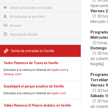
· 21:30 ho
Aparcamie
Otras actividades en Sevilla
Viernes 2
· 21:30 ho
Actividades al aire libre
Mercado d
Breves
Programac
Agenda de Sevilla
Miércoles
· 22 horas
Domingo 
Venta de entradas en Sevilla
· 21:30 ho
sin cobert
Teatro Flamenco de Triana en Sevilla
Negrilla).
Entradas a la venta por internet en
tiqets.com
y
feverup.com
Programac
Torrebla
Viernes 9
Guadalpark el parque acuático de Sevilla
· 21:30 ho
Entradas a la venta por internet en
tiqets.com
Sábado 1
· 21:30 ho
Tablao flamenco El Palacio Andaluz en Sevilla
sin cobert