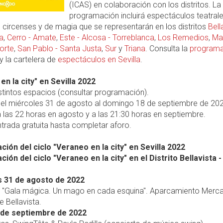
(ICAS) en colaboración con los distritos. La
programación incluirá espectáculos teatrale
 circenses y de magia que se representarán en los distritos
Bell
a
,
Cerro - Amate
,
Este - Alcosa - Torreblanca
,
Los Remedios
,
Ma
orte
,
San Pablo - Santa Justa
,
Sur
y
Triana
. Consulta la
programa
y la cartelera de
espectáculos en Sevilla
.
en la city" en Sevilla 2022
stintos espacios (consultar programación).
el miércoles 31 de agosto al domingo 18 de septiembre de 202
 las 22 horas en agosto y a las 21:30 horas en septiembre.
trada gratuita hasta completar aforo.
ión del ciclo "Veraneo en la city" en Sevilla 2022
ón del ciclo "Veraneo en la city" en el Distrito Bellavista -
 31 de agosto de 2022
s, "Gala mágica. Un mago en cada esquina". Aparcamiento Merc
 Bellavista.
 de septiembre de 2022