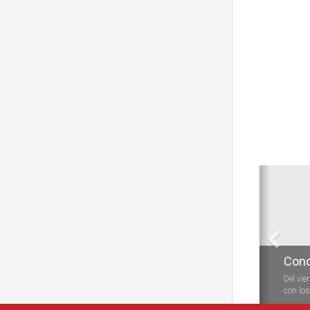
Anterio
Conc
Durante
las vela