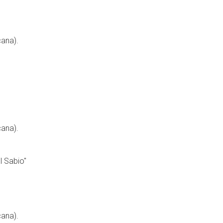
cana).
cana).
l Sabio"
cana).