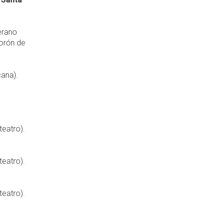
erano
Morón de
cana).
teatro).
teatro).
teatro).