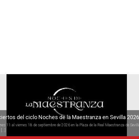
r
iertos del ciclo Candlelight en Sevilla
 todo el año se desarrolla la programación del ciclo de conciertos Candlelight (a la luz 
s) de [...]