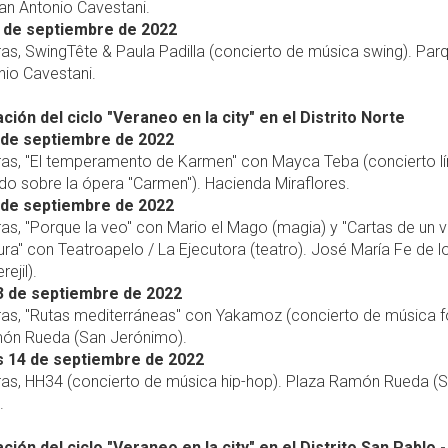
an Antonio Cavestani.
 de septiembre de 2022
ras, SwingTête & Paula Padilla (concierto de música swing). Par
nio Cavestani.
ión del ciclo "Veraneo en la city" en el Distrito Norte
 de septiembre de 2022
ras, "El temperamento de Karmen" con Mayca Teba (concierto lí
o sobre la ópera "Carmen"). Hacienda Miraflores.
 de septiembre de 2022
ras, "Porque la veo" con Mario el Mago (magia) y "Cartas de un 
ura" con Teatroapelo / La Ejecutora (teatro). José María Fe de l
ejil).
3 de septiembre de 2022
ras, "Rutas mediterráneas" con Yakamoz (concierto de música fo
ón Rueda (San Jerónimo).
s 14 de septiembre de 2022
oras, HH34 (concierto de música hip-hop). Plaza Ramón Rueda (
.
ión del ciclo "Veraneo en la city" en el Distrito San Pablo 