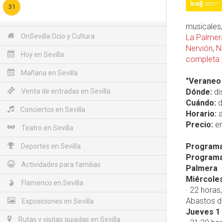
31
musicales,
OnSevilla Ocio y Cultura
La Palmer
Nervión
,
N
Hoy en Sevilla
completa
Mañana en Sevilla
"Veraneo 
Venta de entradas en Sevilla
Dónde:
di
Cuándo:
d
Conciertos en Sevilla
Horario:
a
Precio:
en
Teatro en Sevilla
Programac
Deportes en Sevilla
Programaci
Actividades para familias
Palmera
Miércoles
Flamenco en Sevilla
· 22 hora
Abastos de
Exposiciones en Sevilla
Jueves 1
Rutas y visitas guiadas en Sevilla