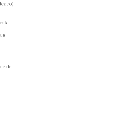
teatro).
esta.
que
que del