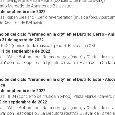
ras, SwingTête & Paula Padilla (concierto de música swing).
nto Mercado de Abastos de Bellavista.
 de septiembre de 2022
ras, Rubén Díez Trío - Celtic reverberation (música folk). Aparca
e Abastos de Bellavista.
ión del ciclo "Veraneo en la city" en el Distrito Cerro - Am
 31 de agosto de 2022
, HH34 (concierto de música hip-hop). Plaza Juan XXIII.
11 de septiembre de 2022
ras, "White Bottom" con Ramiro Vergaz (circo) y "Cartas de un v
ura" con Teatroapelo / La Ejecutora (teatro). Plaza de La Carlota
ión del ciclo "Veraneo en la city" en el Distrito Este - Alco
nca
 de septiembre de 2022
ras, HH34 (concierto de música hip-hop). Plaza Manuel Clavero 
0 de septiembre de 2022
ras, "White Bottom" con Ramiro Vergaz (circo) y "Cartas de un v
ura" con Teatroapelo / La Ejecutora (teatro). Bulevar de Torrebl