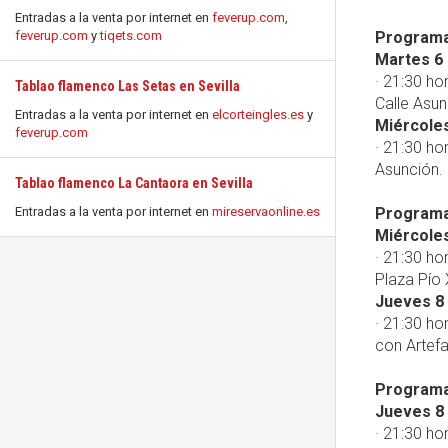
Entradas a la venta por internet en
feverup.com
,
feverup.com
y
tiqets.com
Programac
Martes 6
· 21:30 ho
Tablao flamenco Las Setas en Sevilla
Calle Asun
Entradas a la venta por internet en
elcorteingles.es
y
Miércole
feverup.com
· 21:30 ho
Asunción.
Tablao flamenco La Cantaora en Sevilla
Entradas a la venta por internet en
mireservaonline.es
Programac
Miércole
· 21:30 ho
Plaza Pío 
Jueves 8
· 21:30 ho
con Artefa
Programac
Jueves 8
· 21:30 ho