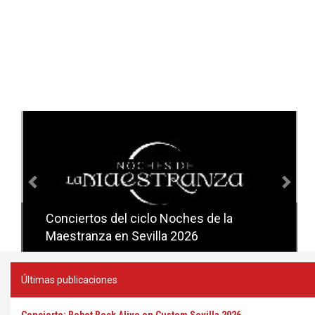
Anterior
Sig
Conciertos del ciclo Noches de la
Conciertos del ciclo Candlelight en
Maestranza en Sevilla 2026
Sevilla
Últimas publicaciones