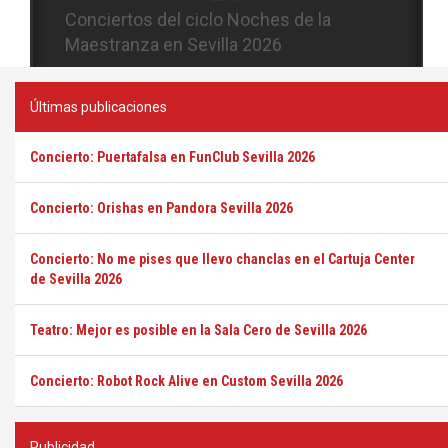
Conciertos del ciclo Candlelight en
Sevilla
Últimas publicaciones
Concierto: Puertafalsa en FunClub Sevilla 2026
Concierto: Orishas en Pandora Sevilla 2026
Concierto: No me pises que llevo chanclas en el Cartuja Center
de Sevilla 2026
Teatro: Mejor es posible en la Sala Cero de Sevilla 2026
Concierto: Robot Rock Alive en Custom Sevilla 2026
Publicidad