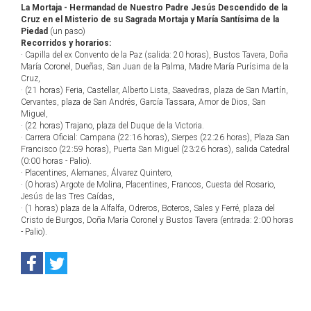
La Mortaja - Hermandad de Nuestro Padre Jesús Descendido de la
Cruz en el Misterio de su Sagrada Mortaja y María Santísima de la
Piedad
(un paso)
Recorridos y horarios:
· Capilla del ex Convento de la Paz (salida: 20 horas), Bustos Tavera, Doña
María Coronel, Dueñas, San Juan de la Palma, Madre María Purísima de la
Cruz,
· (21 horas) Feria, Castellar, Alberto Lista, Saavedras, plaza de San Martín,
Cervantes, plaza de San Andrés, García Tassara, Amor de Dios, San
Miguel,
· (22 horas) Trajano, plaza del Duque de la Victoria.
· Carrera Oficial: Campana (22:16 horas), Sierpes (22:26 horas), Plaza San
Francisco (22:59 horas), Puerta San Miguel (23:26 horas), salida Catedral
(0:00 horas - Palio).
· Placentines, Alemanes, Álvarez Quintero,
· (0 horas) Argote de Molina, Placentines, Francos, Cuesta del Rosario,
Jesús de las Tres Caídas,
· (1 horas) plaza de la Alfalfa, Odreros, Boteros, Sales y Ferré, plaza del
Cristo de Burgos, Doña María Coronel y Bustos Tavera (entrada: 2:00 horas
- Palio).