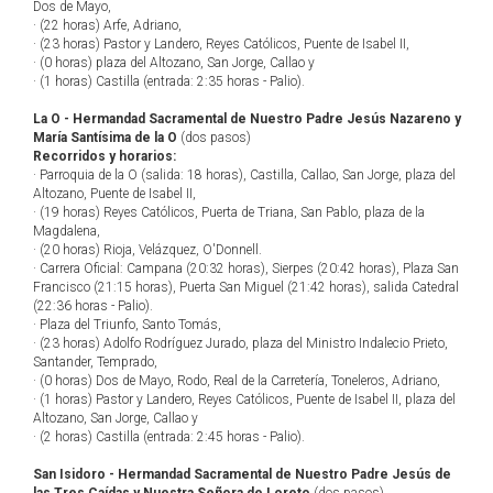
Dos de Mayo,
· (22 horas) Arfe, Adriano,
· (23 horas) Pastor y Landero, Reyes Católicos, Puente de Isabel II,
· (0 horas) plaza del Altozano, San Jorge, Callao y
· (1 horas) Castilla (entrada: 2:35 horas - Palio).
La O - Hermandad Sacramental de Nuestro Padre Jesús Nazareno y
María Santísima de la O
(dos pasos)
Recorridos y horarios:
· Parroquia de la O (salida: 18 horas), Castilla, Callao, San Jorge, plaza del
Altozano, Puente de Isabel II,
· (19 horas) Reyes Católicos, Puerta de Triana, San Pablo, plaza de la
Magdalena,
· (20 horas) Rioja, Velázquez, O'Donnell.
· Carrera Oficial: Campana (20:32 horas), Sierpes (20:42 horas), Plaza San
Francisco (21:15 horas), Puerta San Miguel (21:42 horas), salida Catedral
(22:36 horas - Palio).
· Plaza del Triunfo, Santo Tomás,
· (23 horas) Adolfo Rodríguez Jurado, plaza del Ministro Indalecio Prieto,
Santander, Temprado,
· (0 horas) Dos de Mayo, Rodo, Real de la Carretería, Toneleros, Adriano,
· (1 horas) Pastor y Landero, Reyes Católicos, Puente de Isabel II, plaza del
Altozano, San Jorge, Callao y
· (2 horas) Castilla (entrada: 2:45 horas - Palio).
San Isidoro - Hermandad Sacramental de Nuestro Padre Jesús de