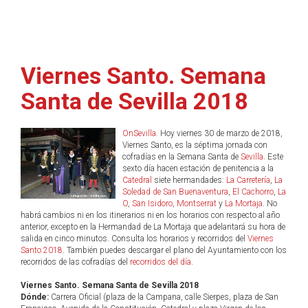
Viernes Santo. Semana
Santa de Sevilla 2018
OnSevilla
. Hoy viernes 30 de marzo de 2018,
Viernes Santo, es la séptima jornada con
cofradías en la Semana Santa de
Sevilla
. Este
sexto día hacen estación de penitencia a la
Catedral
siete hermandades:
La Carretería
,
La
Soledad de San Buenaventura
,
El Cachorro
,
La
O
,
San Isidoro
,
Montserrat
y
La Mortaja
. No
habrá cambios ni en los itinerarios ni en los horarios con respecto al año
anterior, excepto en la Hermandad de La Mortaja que adelantará su hora de
salida en cinco minutos. Consulta los horarios y recorridos del
Viernes
Santo 2018
. También puedes descargar el plano del Ayuntamiento con los
recorridos de las cofradías del
recorridos del día
.
Viernes Santo. Semana Santa de Sevilla 2018
Dónde:
Carrera Oficial (plaza de la Campana, calle Sierpes, plaza de San