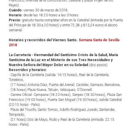
Francisco, Avenida de la Constitución, Catedral y plaza Virgen de los
Reyes).
Cuándo:
viernes 30 de marzo de 2018.
Horario:
desde las 18:20 horas a las 0 horas.
Precio:
gratuito hasta completar aforo en la Catedral (entrada por la Puerta
del Príncipe de 18:30 a 20 horas) y entre 72,38 y 813,24 euros el abono
semanal.
Horarios y recorridos del Viernes Santo.
Semana Santa de Sevilla
2018
La Carretería - Hermandad del Santísimo Cristo de la Salud, María
Santísima de la Luz en el Misterio de sus Tres Necesidades y
Nuestra Señora del Mayor Dolor en su Soledad
(dos pasos)
Recorridos y horarios:
· Capilla de la Carretería (salida: 16:15 horas), Real de la Carretería,
Toneleros,
· (17 horas) Antonia Díaz, Puerta del Arenal, Castelar, Gamazo, Barcelona,
· (18 horas) Plaza Nueva, Tetuán, Velázquez, O'Donnell.
· Carrera Oficial: Campana (18:20 horas), Sierpes (18:30 horas), Plaza San
Francisco (19:03 horas), Puerta San Miguel (19:30 horas), salida Catedral
(20:15 horas - Palio).
· Plaza del Triunfo, Santo Tomás, Adolfo Rodríguez Jurado, Santander,
Temprado,
· (21 horas) Dos de Mayo, Rodo y Real de la Carretería (entrada: 22:15
horas - Palio).