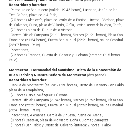
las Tres Caídas y Nuestra Señora de Loreto
(dos pasos)
Recorridos y horarios:
· Parroquia de San Isidoro (salida: 19:45 horas), Luchana, Jesús de las
Tres Caídas, plaza de la Alfalfa,
· (20 horas) Alcaicería, plaza de Jesús de la Pasión, Lineros, Córdoba, plaza
del Salvador, Cuna, plaza de Villasís, Orfila, Javier Lasso de la Vega, Tarifa,
· (21 horas) plaza del Duque de la Victoria.
· Carrera Oficial: Campana (21:11 horas), Sierpes (21:21 horas), Plaza San
Francisco (21:54 horas), Puerta San Miguel (22:21 horas), salida Catedral
(23:07 horas - Palio).
· Placentines,
· (23 horas) Francos, Cuesta del Rosario y Luchana (entrada: 0:15 horas -
Palio).
Montserrat - Hermandad del Santísimo Cristo de la Conversión del
Buen Ladrón y Nuestra Señora de Montserrat
(dos pasos)
Recorridos y horarios:
· Capilla de Montserrat (salida: 20:30 horas), Cristo del Calvario, San Pablo,
plaza de la Magdalena,
· (21 horas) Rioja, Velázquez, O'Donnell.
· Carrera Oficial: Campana (21:42 horas), Sierpes (21:52 horas), Plaza San
Francisco (22:25 horas), Puerta San Miguel (22:52 horas), salida Catedral
(23:41 horas - Palio).
· Placentines, Alemanes, García de Vinuesa, Puerta del Arenal,
· (0 horas) Castelar, plaza de Molviedro, Doña Guiomar, Zaragoza,
· (1 horas) San Pablo y Cristo del Calvario (entrada: 2 horas - Palio).