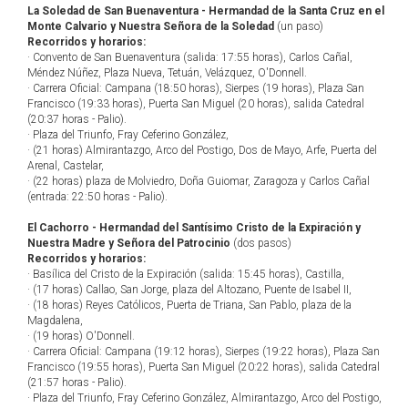
La Soledad de San Buenaventura - Hermandad de la Santa Cruz en el
Monte Calvario y Nuestra Señora de la Soledad
(un paso)
Recorridos y horarios:
· Convento de San Buenaventura (salida: 17:55 horas), Carlos Cañal,
Méndez Núñez, Plaza Nueva, Tetuán, Velázquez, O'Donnell.
· Carrera Oficial: Campana (18:50 horas), Sierpes (19 horas), Plaza San
Francisco (19:33 horas), Puerta San Miguel (20 horas), salida Catedral
(20:37 horas - Palio).
· Plaza del Triunfo, Fray Ceferino González,
· (21 horas) Almirantazgo, Arco del Postigo, Dos de Mayo, Arfe, Puerta del
Arenal, Castelar,
· (22 horas) plaza de Molviedro, Doña Guiomar, Zaragoza y Carlos Cañal
(entrada: 22:50 horas - Palio).
El Cachorro - Hermandad del Santísimo Cristo de la Expiración y
Nuestra Madre y Señora del Patrocinio
(dos pasos)
Recorridos y horarios:
· Basílica del Cristo de la Expiración (salida: 15:45 horas), Castilla,
· (17 horas) Callao, San Jorge, plaza del Altozano, Puente de Isabel II,
· (18 horas) Reyes Católicos, Puerta de Triana, San Pablo, plaza de la
Magdalena,
· (19 horas) O'Donnell.
· Carrera Oficial: Campana (19:12 horas), Sierpes (19:22 horas), Plaza San
Francisco (19:55 horas), Puerta San Miguel (20:22 horas), salida Catedral
(21:57 horas - Palio).
· Plaza del Triunfo, Fray Ceferino González, Almirantazgo, Arco del Postigo,