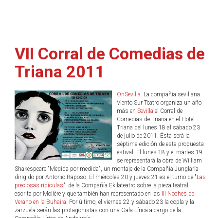
VII Corral de Comedias de
Triana 2011
OnSevilla
. La compañía sevillana
Viento Sur Teatro organiza un año
más en
Sevilla
el Corral de
Comedias de Triana en el Hotel
Triana del lunes 18 al sábado 23
de julio de 2011. Ésta será la
séptima edición de esta propuesta
estival. El lunes 18 y el martes 19
se representará la obra de William
Shakespeare "Medida por medida", un montaje de la Compañía Junglaría
dirigido por Antonio Raposo. El miércoles 20 y jueves 21 es el turno de "
Las
preciosas ridículas
", de la Compañía Ekilateatro sobre la pieza teatral
escrita por Molière y que también han representado en las
III Noches de
Verano en la Buhaira
. Por último, el viernes 22 y sábado 23 la copla y la
zarzuela serán las protagonistas con una Gala Lírica a cargo de la