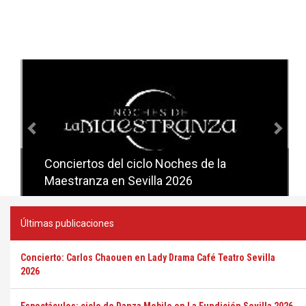
Anterior
Sig
Conciertos del ciclo Noches de la
Conciertos del ciclo Candlelight en
Maestranza en Sevilla 2026
Sevilla
Últimas publicaciones
Concierto: Carlos Chaouen en Lady Drama Café Teatro Sevilla
2026