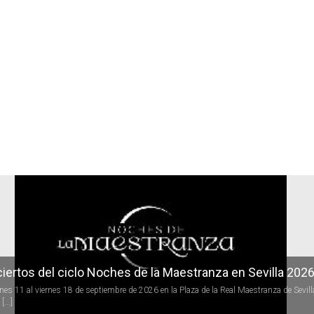
r
iertos del ciclo Noches de la Maestranza en Sevilla 202
rnes 11 al viernes 18 de septiembre de 2026 en la Plaza de la Real Maestranza de Sevill
[...]