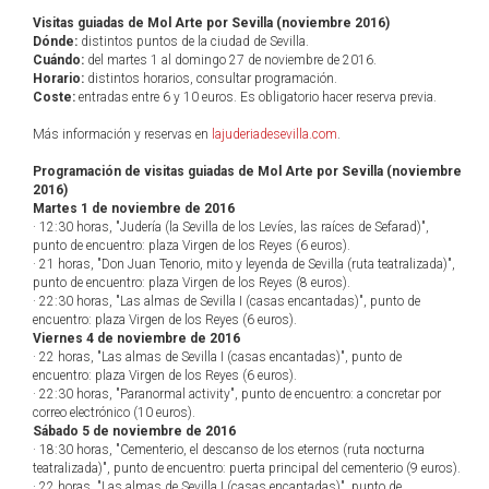
Visitas guiadas de Mol Arte por Sevilla (noviembre 2016)
Dónde:
distintos puntos de la ciudad de Sevilla.
Cuándo:
del martes 1 al domingo 27 de noviembre de 2016.
Horario:
distintos horarios, consultar programación.
Coste:
entradas entre 6 y 10 euros. Es obligatorio hacer reserva previa.
Más información y reservas en
lajuderiadesevilla.com
.
Programación de visitas guiadas de Mol Arte por Sevilla (noviembre
2016)
Martes 1 de noviembre de 2016
· 12:30 horas, "Judería (la Sevilla de los Levíes, las raíces de Sefarad)",
punto de encuentro: plaza Virgen de los Reyes (6 euros).
· 21 horas, "Don Juan Tenorio, mito y leyenda de Sevilla (ruta teatralizada)",
punto de encuentro: plaza Virgen de los Reyes (8 euros).
· 22:30 horas, "Las almas de Sevilla I (casas encantadas)", punto de
encuentro: plaza Virgen de los Reyes (6 euros).
Viernes 4 de noviembre de 2016
· 22 horas, "Las almas de Sevilla I (casas encantadas)", punto de
encuentro: plaza Virgen de los Reyes (6 euros).
· 22:30 horas, "Paranormal activity", punto de encuentro: a concretar por
correo electrónico (10 euros).
Sábado 5 de noviembre de 2016
· 18:30 horas, "Cementerio, el descanso de los eternos (ruta nocturna
teatralizada)", punto de encuentro: puerta principal del cementerio (9 euros).
· 22 horas, "Las almas de Sevilla I (casas encantadas)", punto de