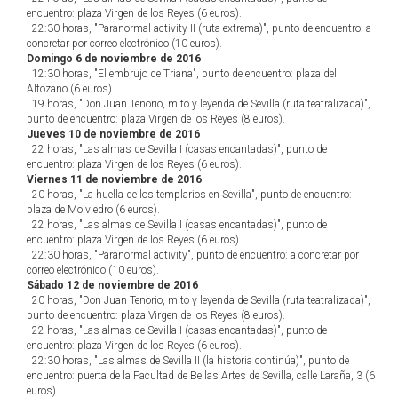
encuentro: plaza Virgen de los Reyes (6 euros).
· 22:30 horas, "Paranormal activity II (ruta extrema)", punto de encuentro: a
concretar por correo electrónico (10 euros).
Domingo 6 de noviembre de 2016
· 12:30 horas, "El embrujo de Triana", punto de encuentro: plaza del
Altozano (6 euros).
· 19 horas, "Don Juan Tenorio, mito y leyenda de Sevilla (ruta teatralizada)",
punto de encuentro: plaza Virgen de los Reyes (8 euros).
Jueves 10 de noviembre de 2016
· 22 horas, "Las almas de Sevilla I (casas encantadas)", punto de
encuentro: plaza Virgen de los Reyes (6 euros).
Viernes 11 de noviembre de 2016
· 20 horas, "La huella de los templarios en Sevilla", punto de encuentro:
plaza de Molviedro (6 euros).
· 22 horas, "Las almas de Sevilla I (casas encantadas)", punto de
encuentro: plaza Virgen de los Reyes (6 euros).
· 22:30 horas, "Paranormal activity", punto de encuentro: a concretar por
correo electrónico (10 euros).
Sábado 12 de noviembre de 2016
· 20 horas, "Don Juan Tenorio, mito y leyenda de Sevilla (ruta teatralizada)",
punto de encuentro: plaza Virgen de los Reyes (8 euros).
· 22 horas, "Las almas de Sevilla I (casas encantadas)", punto de
encuentro: plaza Virgen de los Reyes (6 euros).
· 22:30 horas, "Las almas de Sevilla II (la historia continúa)", punto de
encuentro: puerta de la Facultad de Bellas Artes de Sevilla, calle Laraña, 3 (6
euros).