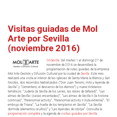
Visitas guiadas de Mol
Arte por Sevilla
(noviembre 2016)
OnSevilla
. Del martes 1 al domingo 27 de
noviembre de 2016 se desarrollará la
programación de rutas guiadas de la empresa
Mol Arte Gestión y Difusión Cultural por la ciudad de
Sevilla
. Este mes
realizará una visita al interior de las iglesias de Santa María la Blanca y San
Nicolás, dos recorridos teatralizados ("Don Juan Tenorio, mito y leyenda de
Sevilla" y "Cementerio, el descanso de los eternos") y nueve itinerarios
temáticos: "Judería (la Sevilla de los Levíes, las raíces de Sefarad)", "Las
almas de Sevilla I (casas encantadas)", "Las almas de Sevilla II (la historia
continúa)", "Paranormal activity", "Paranormal activity II (ruta extrema)", "El
embrujo de Triana", "La huella de los templarios en Sevilla", "La Sevilla
dormida (elementos ocultos)" y "Las leyendas de Isbilya". Consulta la
programación completa
y la agenda de
visitas guiadas por Sevilla
.