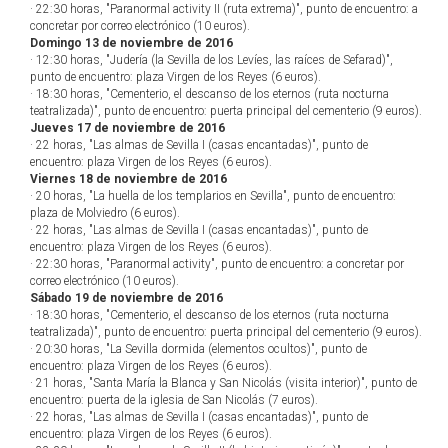
· 22:30 horas, "Paranormal activity II (ruta extrema)", punto de encuentro: a
concretar por correo electrónico (10 euros).
Domingo 13 de noviembre de 2016
· 12:30 horas, "Judería (la Sevilla de los Levíes, las raíces de Sefarad)",
punto de encuentro: plaza Virgen de los Reyes (6 euros).
· 18:30 horas, "Cementerio, el descanso de los eternos (ruta nocturna
teatralizada)", punto de encuentro: puerta principal del cementerio (9 euros).
Jueves 17 de noviembre de 2016
· 22 horas, "Las almas de Sevilla I (casas encantadas)", punto de
encuentro: plaza Virgen de los Reyes (6 euros).
Viernes 18 de noviembre de 2016
· 20 horas, "La huella de los templarios en Sevilla", punto de encuentro:
plaza de Molviedro (6 euros).
· 22 horas, "Las almas de Sevilla I (casas encantadas)", punto de
encuentro: plaza Virgen de los Reyes (6 euros).
· 22:30 horas, "Paranormal activity", punto de encuentro: a concretar por
correo electrónico (10 euros).
Sábado 19 de noviembre de 2016
· 18:30 horas, "Cementerio, el descanso de los eternos (ruta nocturna
teatralizada)", punto de encuentro: puerta principal del cementerio (9 euros).
· 20:30 horas, "La Sevilla dormida (elementos ocultos)", punto de
encuentro: plaza Virgen de los Reyes (6 euros).
· 21 horas, "Santa María la Blanca y San Nicolás (visita interior)", punto de
encuentro: puerta de la iglesia de San Nicolás (7 euros).
· 22 horas, "Las almas de Sevilla I (casas encantadas)", punto de
encuentro: plaza Virgen de los Reyes (6 euros).