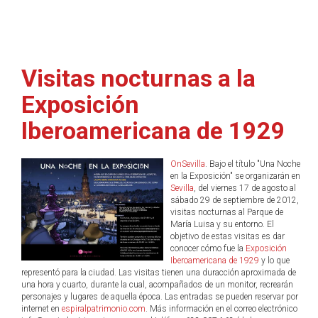
Visitas nocturnas a la
Exposición
Iberoamericana de 1929
OnSevilla
. Bajo el título "Una Noche
en la Exposición" se organizarán en
Sevilla
, del viernes 17 de agosto al
sábado 29 de septiembre de 2012,
visitas nocturnas al Parque de
María Luisa y su entorno. El
objetivo de estas visitas es dar
conocer cómo fue la
Exposición
Iberoamericana de 1929
y lo que
representó para la ciudad. Las visitas tienen una duracción aproximada de
una hora y cuarto, durante la cual, acompañados de un monitor, recrearán
personajes y lugares de aquella época. Las entradas se pueden reservar por
internet en
espiralpatrimonio.com
. Más información en el correo electrónico