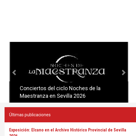
Anterior
Sig
Conciertos del ciclo Noches de la
Conciertos del ciclo Candlelight en
Maestranza en Sevilla 2026
Sevilla
Últimas publicaciones
Exposición: Elcano en el Archivo Histórico Provincial de Sevilla