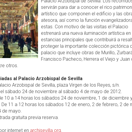
Palacio Arzobispal de Sevilla. Los recorrido
servirán para dar a conocer el rico patrimon
artístico que componen el edificio y las obr
atesora, así como la función evangelizador
estas. Con motivo de las visitas el Palacio
estrenará una nueva iluminación artística en
estancias principales que contribuirá a resal
proteger la importante colección pictórica d
palacio que incluye obras de Murillo, Zurbará
Francisco Pacheco, Herrera el Viejo y Juan
tre otros.
uiadas al Palacio Arzobispal de Sevilla
lacio Arzobispal de Sevilla, plaza Virgen de los Reyes, s/n.
el sábado 24 de noviembre al sábado 4 de mayo de 2012.
e 10 a 14 horas los sábados 24 de noviembre, 1 de diciembre 
 De 11 a 12 horas los sábados 12 de enero, 2 de febrero, 2 de 
 4 de mayo.
rada gratuita previa reserva.
or internet en
archisevilla.org
.