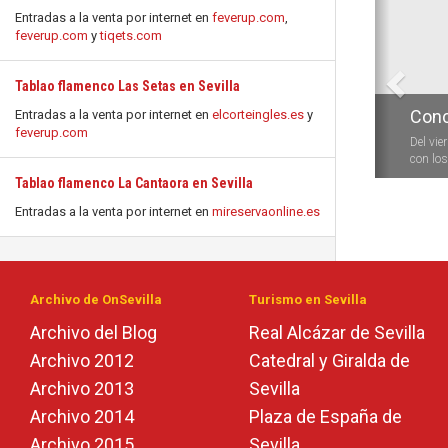
Entradas a la venta por internet en
feverup.com
,
feverup.com
y
tiqets.com
Tablao flamenco Las Setas en Sevilla
Conc
Entradas a la venta por internet en
elcorteingles.es
y
feverup.com
Del vie
con los 
Tablao flamenco La Cantaora en Sevilla
Entradas a la venta por internet en
mireservaonline.es
Archivo de OnSevilla
Turismo en Sevilla
Archivo del Blog
Real Alcázar de Sevilla
Archivo 2012
Catedral y Giralda de
Archivo 2013
Sevilla
Archivo 2014
Plaza de España de
Archivo 2015
Sevilla