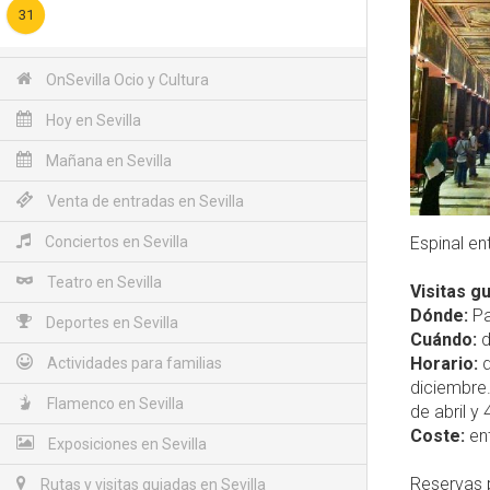
31
OnSevilla Ocio y Cultura
Hoy en Sevilla
Mañana en Sevilla
Venta de entradas en Sevilla
Conciertos en Sevilla
Espinal en
Teatro en Sevilla
Visitas g
Dónde:
Pa
Deportes en Sevilla
Cuándo:
d
Horario:
d
Actividades para familias
diciembre.
Flamenco en Sevilla
de abril y
Coste:
ent
Exposiciones en Sevilla
Reservas p
Rutas y visitas guiadas en Sevilla