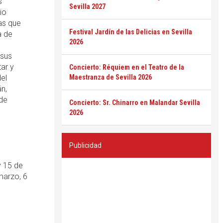
s
Sevilla 2027
io
as que
Festival Jardín de las Delicias en Sevilla
a de
2026
 sus
tar y
Concierto: Réquiem en el Teatro de la
el
Maestranza de Sevilla 2026
n,
 de
Concierto: Sr. Chinarro en Malandar Sevilla
2026
Publicidad
y 15 de
marzo, 6