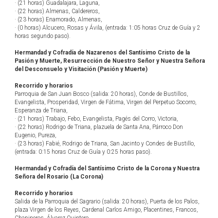
· (21 horas) Guadalajara, Laguna,
· (22 horas) Almenas, Caldereros,
· (23 horas) Enamorado, Almenas,
· (0 horas) Alcucero, Rosas y Ávila, (entrada: 1:05 horas Cruz de Guía y 2
horas segundo paso).
Hermandad y Cofradía de Nazarenos del Santísimo Cristo de la
Pasión y Muerte, Resurrección de Nuestro Señor y Nuestra Señora
del Desconsuelo y Visitación (Pasión y Muerte)
Recorrido y horarios
Parroquia de San Juan Bosco (salida: 20 horas), Conde de Bustillos,
Evangelista, Prosperidad, Virgen de Fátima, Virgen del Perpetuo Socorro,
Esperanza de Triana,
· (21 horas) Trabajo, Febo, Evangelista, Pagés del Corro, Victoria,
· (22 horas) Rodrigo de Triana, plazuela de Santa Ana, Párroco Don
Eugenio, Pureza,
· (23 horas) Fabié, Rodrigo de Triana, San Jacinto y Condes de Bustillo,
(entrada: 0:15 horas Cruz de Guía y 0:25 horas paso).
Hermandad y Cofradía del Santísimo Cristo de la Corona y Nuestra
Señora del Rosario (La Corona)
Recorrido y horarios
Salida de la Parroquia del Sagrario (salida: 20 horas), Puerta de los Palos,
plaza Virgen de los Reyes, Cardenal Carlos Amigo, Placentines, Francos,