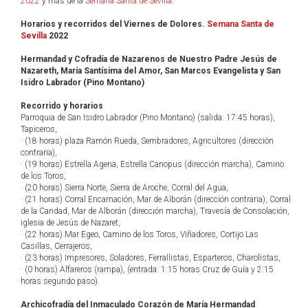
2022
y más de la
Semana Santa de Sevilla
.
Horarios y recorridos del Viernes de Dolores.
Semana Santa de
Sevilla
2022
Hermandad y Cofradía de Nazarenos de Nuestro Padre Jesús de
Nazareth, María Santísima del Amor, San Marcos Evangelista y San
Isidro Labrador (Pino Montano)
Recorrido y horarios
Parroquia de San Isidro Labrador (Pino Montano) (salida: 17:45 horas),
Tapiceros,
· (18 horas) plaza Ramón Rueda, Sembradores, Agricultores (dirección
contraria),
· (19 horas) Estrella Agena, Estrella Canopus (dirección marcha), Camino
de los Toros,
· (20 horas) Sierra Norte, Sierra de Aroche, Corral del Agua,
· (21 horas) Corral Encarnación, Mar de Alborán (dirección contraria), Corral
de la Caridad, Mar de Alborán (dirección marcha), Travesía de Consolación,
iglesia de Jesús de Nazaret,
· (22 horas) Mar Egeo, Camino de los Toros, Viñadores, Cortijo Las
Casillas, Cerrajeros,
· (23 horas) Impresores, Soladores, Ferrallistas, Esparteros, Charolistas,
· (0 horas) Alfareros (rampa), (entrada: 1:15 horas Cruz de Guía y 2:15
horas segundo paso).
Archicofradía del Inmaculado Corazón de María Hermandad