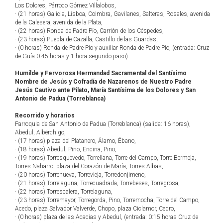
Los Dolores, Párroco Gómez Villalobos,
· (21 horas) Galicia, Lisboa, Coimbra, Gavilanes, Salteras, Rosales, avenida
de la Calesera, avenida de la Plata,
· (22 horas) Ronda de Padre Pío, Carrión de los Céspedes,
· (23 horas) Puebla de Cazalla, Castillo de las Guardas,
· (0 horas) Ronda de Padre Pío y auxiliar Ronda de Padre Pío, (entrada: Cruz
de Guía 0:45 horas y 1 hora segundo paso).
Humilde y Fervorosa Hermandad Sacramental del Santísimo
Nombre de Jesús y Cofradía de Nazarenos de Nuestro Padre
Jesús Cautivo ante Pilato, María Santísima de los Dolores y San
Antonio de Padua (Torreblanca)
Recorrido y horarios
Parroquia de San Antonio de Padua (Torreblanca) (salida: 16 horas),
Abedul, Albérchigo,
· (17 horas) plaza del Platanero, Álamo, Ébano,
· (18 horas) Abedul, Pino, Encina, Pino,
· (19 horas) Torresquevedo, Torrellana, Torre del Campo, Torre Bermeja,
Torres Naharro, plaza del Corazón de María, Torres Albas,
· (20 horas) Torrenueva, Torrevieja, Torredonjimeno,
· (21 horas) Torrelaguna, Torrecuadrada, Torrebeses, Torregrosa,
· (22 horas) Torrescalera, Torrelaguna,
· (23 horas) Torremayor, Torregorda, Pino, Torremocha, Torre del Campo,
Acedo, plaza Salvador Valverde, Chopo, plaza Ciclamor, Cedro,
· (0 horas) plaza de las Acacias y Abedul, (entrada: 0:15 horas Cruz de