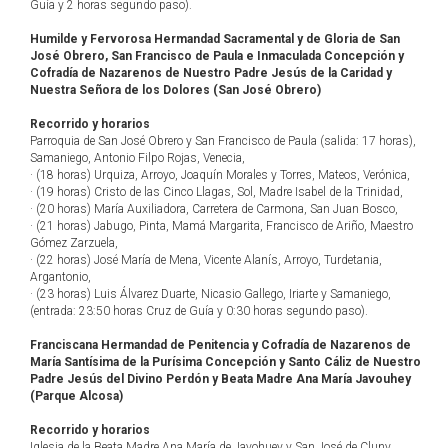
Guía y 2 horas segundo paso).
Humilde y Fervorosa Hermandad Sacramental y de Gloria de San
José Obrero, San Francisco de Paula e Inmaculada Concepción y
Cofradía de Nazarenos de Nuestro Padre Jesús de la Caridad y
Nuestra Señora de los Dolores (San José Obrero)
Recorrido y horarios
Parroquia de San José Obrero y San Francisco de Paula (salida: 17 horas),
Samaniego, Antonio Filpo Rojas, Venecia,
· (18 horas) Urquiza, Arroyo, Joaquín Morales y Torres, Mateos, Verónica,
· (19 horas) Cristo de las Cinco Llagas, Sol, Madre Isabel de la Trinidad,
· (20 horas) María Auxiliadora, Carretera de Carmona, San Juan Bosco,
· (21 horas) Jabugo, Pinta, Mamá Margarita, Francisco de Ariño, Maestro
Gómez Zarzuela,
· (22 horas) José María de Mena, Vicente Alanís, Arroyo, Turdetania,
Argantonio,
· (23 horas) Luis Álvarez Duarte, Nicasio Gallego, Iriarte y Samaniego,
(entrada: 23:50 horas Cruz de Guía y 0:30 horas segundo paso).
Franciscana Hermandad de Penitencia y Cofradía de Nazarenos de
María Santísima de la Purísima Concepción y Santo Cáliz de Nuestro
Padre Jesús del Divino Perdón y Beata Madre Ana María Javouhey
(Parque Alcosa)
Recorrido y horarios
Iglesia de la Beata Madre Ana María de Javohuey y San José de Cluny