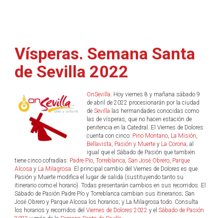
Vísperas. Semana Santa
de Sevilla 2022
OnSevilla
. Hoy viernes 8 y mañana sábado 9
de abril de 2022 procesionarán por la ciudad
de
Sevilla
las hermandades conocidas como
las de vísperas, que no hacen estación de
penitencia en la Catedral. El Viernes de Dolores
cuenta con cinco:
Pino Montano
,
La Misión
,
Bellavista
,
Pasión y Muerte
y
La Corona
; al
igual que el Sábado de Pasión que también
tiene cinco cofradías:
Padre Pío
,
Torreblanca
,
San José Obrero
,
Parque
Alcosa
y
La Milagrosa
. El principal cambio del Viernes de Dolores es que
Pasión y Muerte modifica el lugar de salida (sustituyendo tanto su
itinerario como el horario). Todas presentarán cambios en sus recorridos. El
Sábado de Pasión Padre Pío y Torreblanca cambian sus itinerarios; San
José Obrero y Parque Alcosa los horarios; y La Milagrosa todo. Consulta
los horarios y recorridos del
Viernes de Dolores 2022
y el
Sábado de Pasión