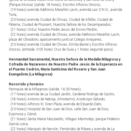
(Parque Alcosa) (salida: 18 horas), Escritor Alfonso Grosso,
· (19 horas) avenida Ildefonso Marañón Lavín, avenida Las O.N.G., avenida
Turia,
· (20 horas) avenida Ciudad de Chivas, Ciudad de Alfafar, Ciudad de
Paterna, Ciudad de Picasent, Nuestra Señora de los Desamparados,
· (21 horas) Ontur, Nuestro Padre Jesús del Divino Perdón,
· (22 horas) avenida Ciudad de Chivas, avenida Ildefonso Marañón Lavín,
plaza del Obradoiro, aparcamiento junto al Colegio Arrayanes,
· (23 horas) avenida Ciudad de Chivas, Emilia Barral y Escritor Alfonso
Grosso, (entrada: 0:05 horas Cruz de Guía y 1 horas segundo paso).
Hermandad Sacramental, Nuestra Señora de la Medalla Milagrosa y
Cofradía de Nazarenos de Nuestro Padre Jesús de la Esperanza en
el Puente Cedrón, María Santísima del Rosario y San Juan
Evangelista (La Milagrosa)
Recorrido y horarios
Parroquia de la Milagrosa (salida: 16:30 horas),
· (17 horas) avenida de La Ciudad Jardín, Cardenal Rodrigo de Castro,
· (18 horas) Antonio de Nebrija, Almotamid, Arzobispo Salcedo,
· (19 horas) Alfonso XI, Gran Plaza, avenida de Eduardo Dato,
· (20 horas) Hospital de San Juan de Dios, calle San Juan de Dios,
Espinosa y Cárcel,
· (21 horas) Santa María Mazzarello, Villegas Marmolejo, parque Federico
García Lorca,
· (22 horas) Marqués de Nervión, Fernández de Ribera y avenida de La