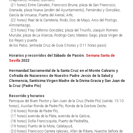
Chapineros, Álvarez Quintero,
· (21 horas) Entre Cárceles, Francisco Bruna, plaza de San Francisco,
Granada, plaza Nueva (andén del Ayuntamiento), Fernández y González,
García de Vinuesa, Puerta del Arenal, Arfe,
· (22 horas) Real de la Carretería, Rodo, Dos de Mayo, Arco del Postigo,
Almirantazgo,
· (23 horas) Fray Ceferino González, plaza del Triunfo, Joaquín Romero
Murube, plaza de La Alianza, Rodrigo Caro, Mateos Gago, plaza Virgen de
los Reyes y puerta
de los Palos, (entrada Cruz de Guía 0 horas y 0:11 horas paso).
Horarios y recorridos del Sábado de Pasión.
Semana Santa de
Sevilla
2022
Hermandad Sacramental de la Santa Cruz en el Monte Calvario y
Cofradía de Nazarenos de Nuestro Padre Jesús de la Salud y
Clemencia, Santísima Virgen Madre de la Divina Gracia y San Juan de
la Cruz (Padre Pío)
Recorrido y horarios
Parroquia del Buen Pastor y San Juan de la Cruz (Padre Pío) (salida: 15:10
horas), Auxiliar Ronda de Padre Pío, Ronda de la Doctora Oeste,
· (16 horas) Ronda de Padre Pío,
· (17 horas) avenida de la Plata, avenida de la Galicia,
· (18 horas) Doña Francisquita, Puerto de Piedrafita,
· (19 horas) Puerto de la Mora, Calatayud,
· (20 horas) Francisco Carrera Iglesias, Afán de Ribera, Nuestra Señora de