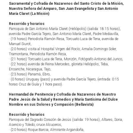
Sacramental y Cofradía de Nazarenos del Santo Cristo de la Misión,
Nuestra Señora del Amparo, San Juan Evangelista y San Antonio
María Claret (La Misión)
Recorrido y horarios
Parroquia de San Antonio María Claret (Heliópolis) (salida: 18:15 horas),
avenida Padre García Tejero, San Antonio María Claret, Padre Mediavilla,
· (19 horas) Periodista Ramón Resa, Torcuato Luca de Tena, avenida de
Manuel Siurot,
· (20 horas) visita al Hospital Virgen del Rocío, Amalia Domingo Soler,
Tramontana, Periodista Ramón Resa,
· (21 horas) Torcuato Luca de Tena, Monzón, Fotógrafo Antonio del Junco,
· (22 horas) avenida de Reina Mercedes, glorieta Heliópolis, Teba,
Ensanche, Nicaragua, Tajo,
· (23 horas) Panamá, Ebro,
· (0 horas) Uruguay (paso) y avenida Padre García Tejero, (entrada: 0:15
horas Cruz de Guía y 1 hora paso).
Hermandad de Penitencia y Cofradía de Nazarenos de Nuestro
Padre Jesús de la Salud y Remedios y María Santísima del Dulce
Nombre en sus Dolores y Compasión (Bellavista)
Recorrido y horarios
Parroquia del Sagrado Corazón de Jesús (salida: 19 horas), Altares, Soria,
Asencio y Toledo, cruce Alcuceros,
· (20 horas) Roque Barcia, Almirante Argandoña,