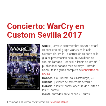
Concierto: WarCry en
Custom Sevilla 2017
Qué:
el jueves 2 de noviembre de 2017 estará
en concierto del grupo WarCry en la Sala
Custom de Sevilla. La actuación es parte de la
gira de presentación de su nuevo disco de
estudio llamado "Donde el silencio se rompió..."
publicado el pasado mes de mayo. Entrada
Consulta la agenda completa de
conciertos en
Sevilla
.
Dónde:
Sala Custom, calle Metalurgia, 25.
Cuándo:
jueves 2 de noviembre de 2017.
Horario:
a las 22 horas (apertura de puertas a
las 21 horas).
Coste:
entradas anticipadas 20 euros.
Entradas a la venta por internet en
ticketmaster.es
.