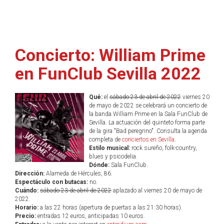
Concierto: William Prime
en FunClub Sevilla 2022
Qué:
el
sábado 23 de abril de 2022
viernes 20
de mayo de 2022 se celebrará un concierto de
la banda William Prime en la Sala FunClub de
Sevilla. La actuación del quinteto forma parte
de la gira "Bad peregrino". Consulta la agenda
completa de
conciertos en Sevilla
.
Estilo musical:
rock sureño, folk-country,
blues y psicodelia.
Dónde:
Sala FunClub.
Dirección:
Alameda de Hércules, 86.
Espectáculo con butacas:
no.
Cuándo:
sábado 23 de abril de 2022
aplazado al viernes 20 de mayo de
2022.
Horario:
a las 22 horas (apertura de puertas a las 21:30 horas).
Precio:
entradas 12 euros, anticipadas 10 euros.