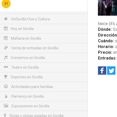
31
OnSevilla Ocio y Cultura
twice (it'
Hoy en Sevilla
Dónde:
Sa
Dirección
Mañana en Sevilla
Cuándo:
s
Horario:
a
Venta de entradas en Sevilla
Precio:
en
Conciertos en Sevilla
Entradas:
Teatro en Sevilla
Deportes en Sevilla
Actividades para familias
Flamenco en Sevilla
Exposiciones en Sevilla
Rutas y visitas guiadas en Sevilla