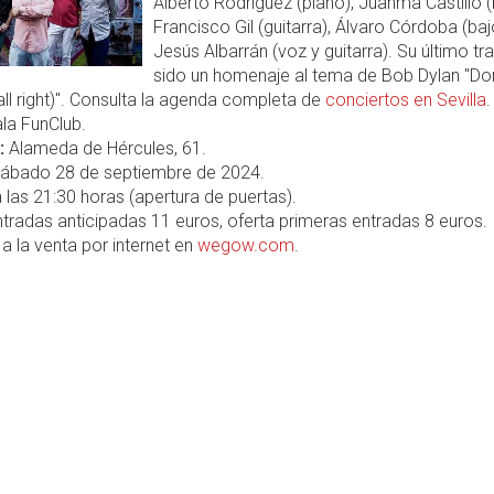
Alberto Rodríguez (piano), Juanma Castillo (b
Francisco Gil (guitarra), Álvaro Córdoba (baj
Jesús Albarrán (voz y guitarra). Su último tr
sido un homenaje al tema de Bob Dylan "Don'
s all right)". Consulta la agenda completa de
conciertos en Sevilla
.
la FunClub.
:
Alameda de Hércules, 61.
ábado 28 de septiembre de 2024.
 las 21:30 horas (apertura de puertas).
tradas anticipadas 11 euros, oferta primeras entradas 8 euros.
a la venta por internet en
wegow.com
.