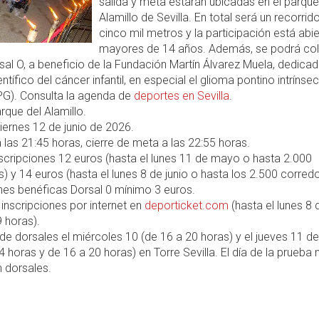
salida y meta estarán ubicadas en el parque
Alamillo de Sevilla. En total será un recorrid
cinco mil metros y la participación está abie
mayores de 14 años. Además, se podrá co
sal O, a beneficio de la Fundación Martín Álvarez Muela, dedicad
entífico del cáncer infantil, en especial el glioma pontino intrínse
PG). Consulta la agenda de
deportes en Sevilla
.
rque del Alamillo.
iernes 12 de junio de 2026.
 las 21:45 horas, cierre de meta a las 22:55 horas.
scripciones 12 euros (hasta el lunes 11 de mayo o hasta 2.000
) y 14 euros (hasta el lunes 8 de junio o hasta los 2.500 corredo
nes benéficas Dorsal 0 mínimo 3 euros.
inscripciones por internet en
deporticket.com
(hasta el lunes 8 
9 horas).
e dorsales el miércoles 10 (de 16 a 20 horas) y el jueves 11 de
4 horas y de 16 a 20 horas) en Torre Sevilla. El día de la prueba 
 dorsales.