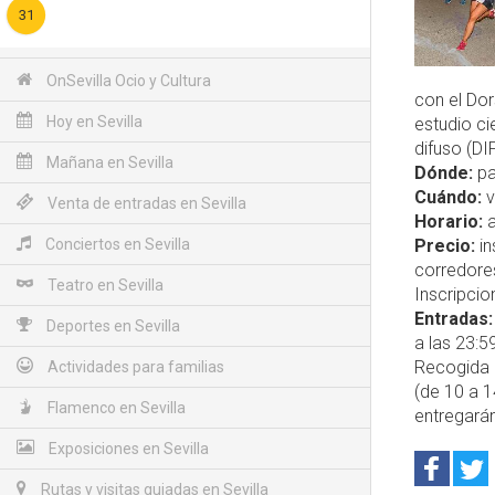
31
OnSevilla Ocio y Cultura
con el Dor
Hoy en Sevilla
estudio ci
difuso (DI
Mañana en Sevilla
Dónde:
pa
Cuándo:
v
Venta de entradas en Sevilla
Horario:
a
Conciertos en Sevilla
Precio:
in
corredores
Teatro en Sevilla
Inscripcio
Entradas:
Deportes en Sevilla
a las 23:5
Recogida d
Actividades para familias
(de 10 a 1
Flamenco en Sevilla
entregarán
Exposiciones en Sevilla
Rutas y visitas guiadas en Sevilla