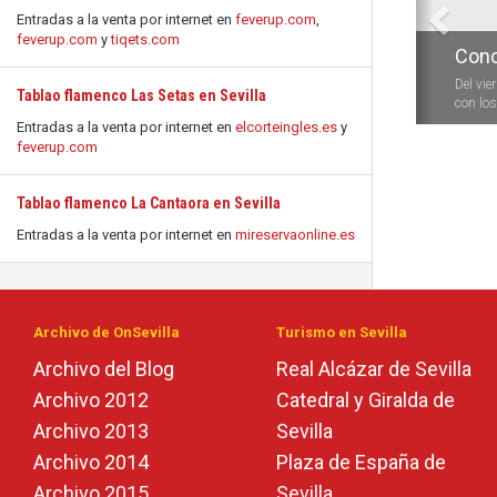
Entradas a la venta por internet en
feverup.com
,
feverup.com
y
tiqets.com
Conc
Del vie
Tablao flamenco Las Setas en Sevilla
con los 
Entradas a la venta por internet en
elcorteingles.es
y
feverup.com
Tablao flamenco La Cantaora en Sevilla
Entradas a la venta por internet en
mireservaonline.es
Archivo de OnSevilla
Turismo en Sevilla
Archivo del Blog
Real Alcázar de Sevilla
Archivo 2012
Catedral y Giralda de
Archivo 2013
Sevilla
Archivo 2014
Plaza de España de
Archivo 2015
Sevilla