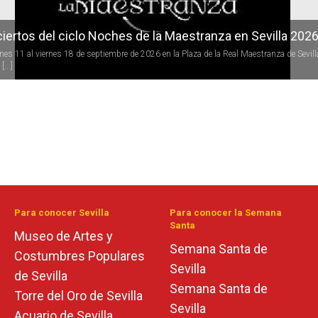
iertos del ciclo Noches de la Maestranza en Sevilla 202
rnes 11 al viernes 18 de septiembre de 2026 en la Plaza de la Real Maestranza de Sevill
[...]
Para conocer Sevilla
Para conocer la Semana
Santa
Museo de Artes y
Semana Santa de
Costumbres Populares
Sevilla
de Sevilla
Semana Santa de
Torre del Oro de Sevilla
Sevilla
Acuario de Sevilla