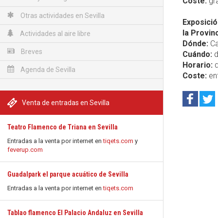
Coste:
gra
Otras actividades en Sevilla
Exposició
la Provinc
Actividades al aire libre
Dónde:
Ca
Breves
Cuándo:
d
Horario:
d
Agenda de Sevilla
Coste:
ent
Venta de entradas en Sevilla
Teatro Flamenco de Triana en Sevilla
Entradas a la venta por internet en
tiqets.com
y
feverup.com
Guadalpark el parque acuático de Sevilla
Entradas a la venta por internet en
tiqets.com
Tablao flamenco El Palacio Andaluz en Sevilla