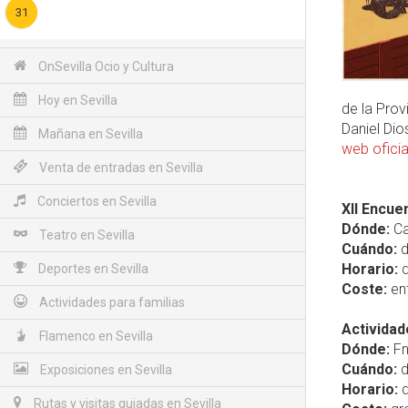
31
OnSevilla Ocio y Cultura
Hoy en Sevilla
de la Prov
Daniel Di
Mañana en Sevilla
web oficia
Venta de entradas en Sevilla
Conciertos en Sevilla
XII Encue
Dónde:
Ca
Teatro en Sevilla
Cuándo:
d
Horario:
d
Deportes en Sevilla
Coste:
ent
Actividades para familias
Actividad
Flamenco en Sevilla
Dónde:
Fn
Cuándo:
d
Exposiciones en Sevilla
Horario:
d
Rutas y visitas guiadas en Sevilla