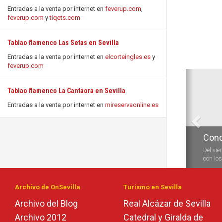
Entradas a la venta por internet en
feverup.com
,
feverup.com
y
tiqets.com
Tablao flamenco Las Setas en Sevilla
Entradas a la venta por internet en
elcorteingles.es
y
feverup.com
Anterio
Tablao flamenco La Cantaora en Sevilla
Entradas a la venta por internet en
mireservaonline.es
Conc
Del vie
con los 
Archivo de OnSevilla
Turismo en Sevilla
Archivo del Blog
Real Alcázar de Sevilla
Archivo 2012
Catedral y Giralda de