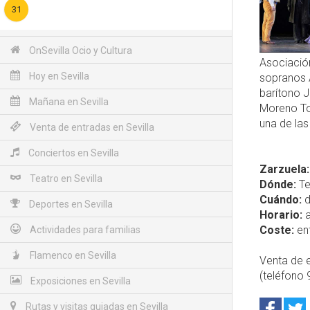
31
OnSevilla Ocio y Cultura
Asociació
Hoy en Sevilla
sopranos A
barítono 
Mañana en Sevilla
Moreno To
una de las
Venta de entradas en Sevilla
Conciertos en Sevilla
Zarzuela:
Teatro en Sevilla
Dónde:
Te
Cuándo:
d
Deportes en Sevilla
Horario:
a
Coste:
ent
Actividades para familias
Flamenco en Sevilla
Venta de e
(teléfono 
Exposiciones en Sevilla
Rutas y visitas guiadas en Sevilla