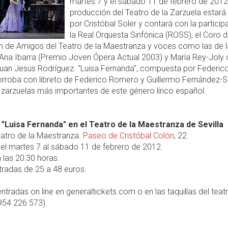
martes 7 y el sábado 11 de febrero de 2012
producción del Teatro de la Zarzuela estará 
por Cristóbal Soler y contará con la particip
la Real Orquesta Sinfónica (ROSS), el Coro d
n de Amigos del Teatro de la Maestranza y voces como las de 
na Ibarra (Premio Joven Ópera Actual 2003) y María Rey-Joly o
Juan Jesús Rodríguez. "Luisa Fernanda", compuesta por Federic
rroba con libreto de Federico Romero y Guillermo Fernández-S
 zarzuelas más importantes de este género lírico español.
 "Luisa Fernanda" en el Teatro de la Maestranza de Sevilla
atro de la Maestranza.
Paseo de Cristóbal Colón
, 22.
el martes 7 al sábado 11 de febrero de 2012.
 las 20:30 horas.
radas de 25 a 48 euros.
ntradas on line en generaltickets.com o en las taquillas del teat
954 226 573).