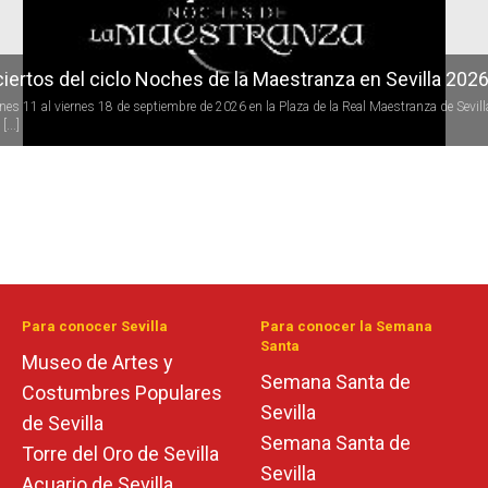
iertos del ciclo Noches de la Maestranza en Sevilla 202
rnes 11 al viernes 18 de septiembre de 2026 en la Plaza de la Real Maestranza de Sevill
[...]
Para conocer Sevilla
Para conocer la Semana
Santa
Museo de Artes y
Semana Santa de
Costumbres Populares
Sevilla
de Sevilla
Semana Santa de
Torre del Oro de Sevilla
Sevilla
Acuario de Sevilla