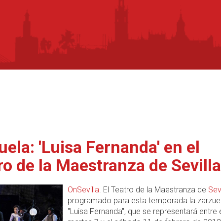
uela: 'Luisa Fernanda' en el
ro de la Maestranza de Sevilla
OnSevilla
. El Teatro de la Maestranza de
Sevi
programado para esta temporada la zarzue
"Luisa Fernanda", que se representará entre 